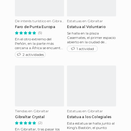
De interés turístico en Gibraltar
Estatuas en Gibraltar
Faro de Punta Europa
Estatua al Voluntario
(5)
Se halla en la plaza
Casemates, el primer espacio
En el otro extremo del
abierto en la ciudad de
Peñón, en la parte más
Gibraltar, con cerca de 100
cercana a África se encuentra
1 actividad
tiendas de ocio. Como el may
este faro construido en 1838,
2 actividades
aunque comenzó a funcion
Tiendas en Gibraltar
Estatuas en Gibraltar
Gibraltar Crystal
Estatua a los Colegiales
(2)
Esta estatua se halla junto al
King's Bastión, el punto
En Gibraltar, tras pasar los