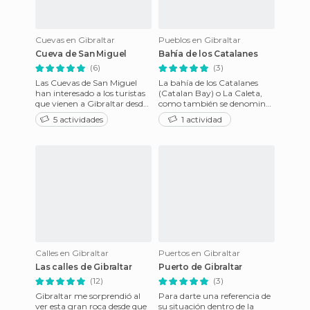
Cuevas en Gibraltar
Pueblos en Gibraltar
Cueva de San Miguel
Bahía de los Catalanes
(6)
(3)
Las Cuevas de San Miguel
La bahía de los Catalanes
han interesado a los turistas
(Catalan Bay) o La Caleta,
que vienen a Gibraltar desde
como también se denomina,
el tiempo de los romanos. Se
debe su nombre al
5 actividades
1 actividad
encuentran ubicad
desembarco de tropas
provenientes
Calles en Gibraltar
Puertos en Gibraltar
Las calles de Gibraltar
Puerto de Gibraltar
(12)
(3)
Gibraltar me sorprendió al
Para darte una referencia de
ver esta gran roca desde que
su situación dentro de la