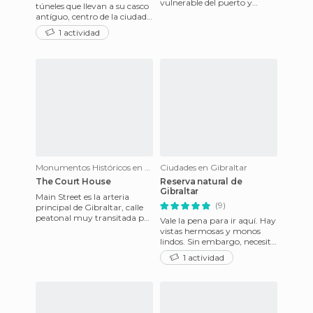
vulnerable del puerto y
túneles que llevan a su casco
donde se libraron las batallas
antíguo, centro de la ciudad,
más encarnizadas. R
encuentras una plaza llena
1 actividad
de tiendas. Un
Monumentos Históricos en Gibraltar
Ciudades en Gibraltar
The Court House
Reserva natural de
Gibraltar
Main Street es la arteria
(9)
principal de Gibraltar, calle
peatonal muy transitada por
Vale la pena para ir aquí. Hay
los turistas en pos de sus
vistas hermosas y monos
numerosas tiendas t
lindos. Sin embargo, necesita
tener cuidado porque los
1 actividad
monos han robado la