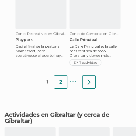
Zonas Recreativas en Gibraltar
Zonas de Compras en Gibraltar
Playpark
Calle Principal
Casi al final de la peatonal
La Calle Principal es la calle
Main Street, pero
más céntrica de todo
acercándose al puerto hay
Gibraltar y donde más
una de las escasísimas zonas
tiendas se reúnen por metro
1 actividad
recreativas infantiles de Gi
cuadradado, y con ello la ca
...
1
2
Actividades en Gibraltar
(y cerca de
Gibraltar)