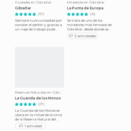
Ciudades en Gibraltar
Miradores en Gibraltar
Gibraltar
La Punta de Europa
(57)
(15)
Siempre tuve curiosidad por
Se trata de uno de los
conocer el peñón y gracias a
miradores más famosos de
un viaje de trabajo pude
Gibraltar, desde donde se
visitarlo. Primero lo buscas
puede ver el final de España
3 actividades
en Google Maps para
con el principio de África.
Reservas Naturales en Gibraltar
La Guarida de los Monos
(27)
La Guarida de los Monos se
ubica en la mitad de la cima
de la Reserva Natural del
Peñón de Gibraltar, justo al
1 actividad
lado de la carreter