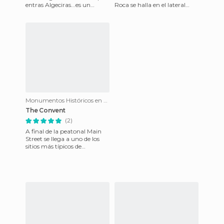
entras Algeciras...es un
Roca se halla en el lateral
Peñón que esta al sur de
derecho conforme pasas el
España, pertenece al Rei
aeropuerto. Tan p
Monumentos Históricos en Gibraltar
The Convent
(2)
A final de la peatonal Main
Street se llega a uno de los
sitios más típicos de
Gibraltar. Todos los turistas le
hacen alguna foto