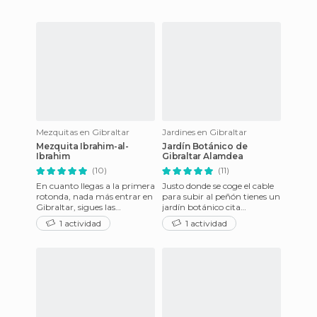
Mezquitas en Gibraltar
Jardines en Gibraltar
Mezquita Ibrahim-al-
Jardín Botánico de
Ibrahim
Gibraltar Alamdea
(10)
(11)
En cuanto llegas a la primera
Justo donde se coge el cable
rotonda, nada más entrar en
para subir al peñón tienes un
Gibraltar, sigues las
jardín botánico cita
indicaciones hacia Upper
ineludible si vas al peñón. En
1 actividad
1 actividad
Rock hasta llegar a la ot
primer lugar no