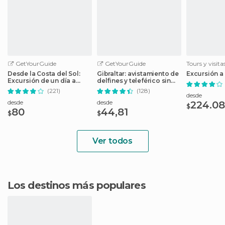
GetYourGuide
GetYourGuide
Tours y visit
Desde la Costa del Sol:
Gibraltar: avistamiento de
Excursión a 
Excursión de un día a
delfines y teleférico sin
Gibraltar
colas
(221)
(128)
desde
desde
desde
224.08
$
80
44,81
$
$
Ver todos
Los destinos más populares