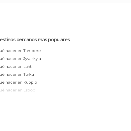
estinos cercanos más populares
Qué hacer en Tampere
Qué hacer en Jyvaskyla
Qué hacer en Lahti
Qué hacer en Turku
Qué hacer en Kuopio
Qué hacer en Espoo
Qué hacer en Porvoo
Qué hacer en Helsinki
Qué hacer en Oulu
Qué hacer en Savonlinna
Qué hacer en Lappeenranta