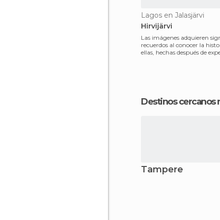
Lagos en Jalasjärvi
Hirvijärvi
Las imágenes adquieren sign
recuerdos al conocer la histo
ellas, hechas después de exp
famosa sa
Destinos cercanos
Tampere