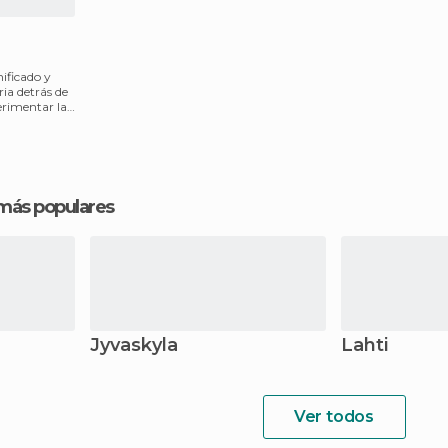
ificado y
ria detrás de
erimentar la
 más populares
Jyvaskyla
Lahti
Ver todos