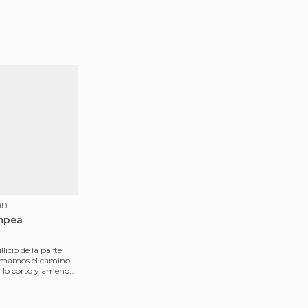
nn
mpea
licio de la parte
tomamos el camino,
 lo corto y ameno,