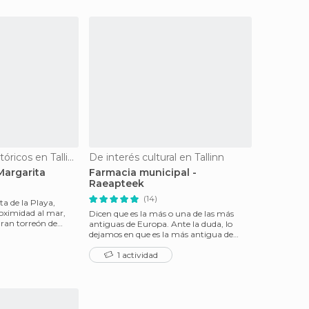
Monumentos Históricos en Tallinn
De interés cultural en Tallinn
Margarita
Farmacia municipal -
Raeapteek
(14)
a de la Playa,
roximidad al mar,
Dicen que es la más o una de las más
ran torreón de
antiguas de Europa. Ante la duda, lo
dejamos en que es la más antigua de
Estonia. No por ell
1 actividad