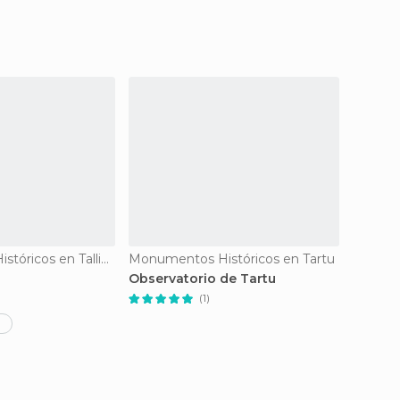
Monumentos Históricos en Tallinn
Monumentos Históricos en Tartu
Monume
Observatorio de Tartu
Plaza R
(1)