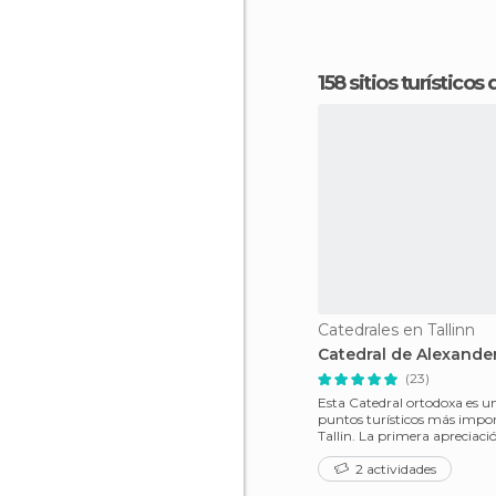
158 sitios turísticos
Catedrales en Tallinn
Catedral de Alexande
(23)
Esta Catedral ortodoxa es un
puntos turísticos más impo
Tallin. La primera apreciación que tuve
es su parecid
2 actividades