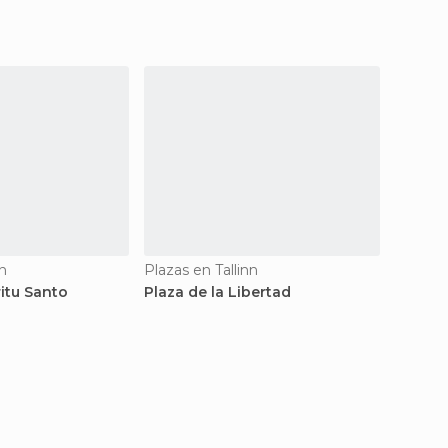
nn
Plazas en Tallinn
Plazas 
ritu Santo
Plaza de la Libertad
Plaza 