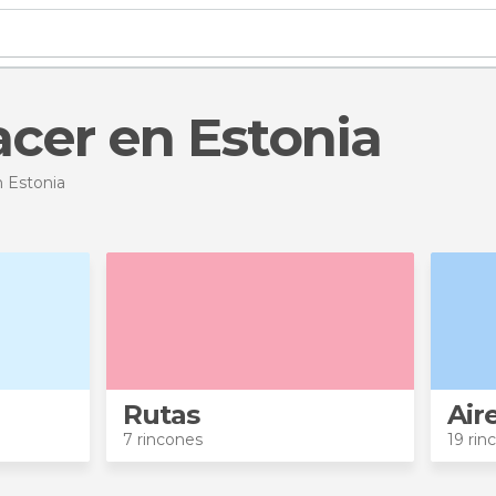
acer en Estonia
 Estonia
Rutas
Air
7 rincones
19 rin