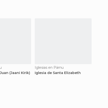
tu
Iglesias en Pärnu
Iglesias
Juan (Jaani Kirik)
Iglesia de Santa Elizabeth
Iglesia