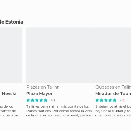
 de Estonia
Plazas en Tallinn
Ciudades en Talli
r Nevski
Plaza Mayor
Mirador de Too
(17)
(20)
o de los
Tallin es para mi, la más bonita de los
Si dejamos atrás el bul
rtantes de
Países Bálticos. Por como recrea la vida
baja de la ciudad y 
de la villa, en su casco medieval, parece
que no es cansino por
que por
que nos ll