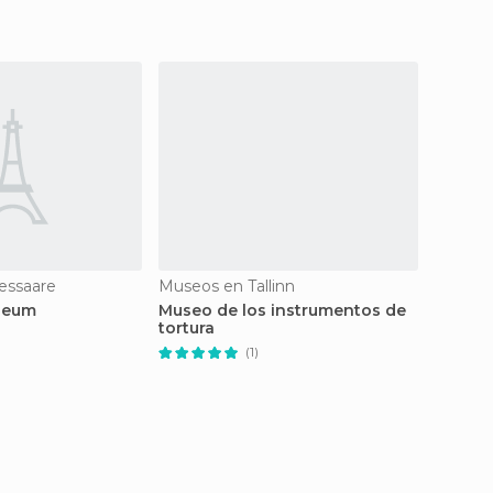
essaare
Museos en Tallinn
Museos 
seum
Museo de los instrumentos de
Museo 
tortura
(1)