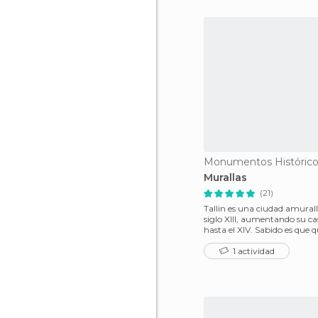
Murallas
(21)
Tallin es una ciudad amurall
siglo XIII, aumentando su ca
hasta el XIV. Sabido es que que en el
medievo
1 actividad