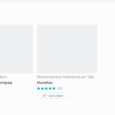
linn
Monumentos Históricos en Tallinn
Iglesias
oompea
Murallas
Iglesia
(21)
1 actividad