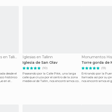
Monumentos Históricos en Tallinn
Iglesias en Tallinn
Iglesia de San Olav
Torre gorda de 
(10)
(13)
ada desde el
Paseando por la Calle Pikk, una larga
Entrando por la Puert
sco histórico
calle que cruza por el centro de la zona
llamada así por su p
medieval de Tallín, nos encontramos con
nos encontramos el g
esta precio
Margarita la Gorda (