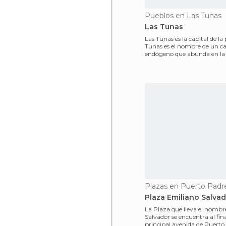
Pueblos en Las Tunas
Las Tunas
Las Tunas es la capital de la
Tunas es el nombre de un c
endógeno que abunda en la 
le da el nombre
Plazas en Puerto Padr
Plaza Emiliano Salva
La Plaza que lleva el nombr
Salvador se encuentra al fina
principal avenida de Puerto