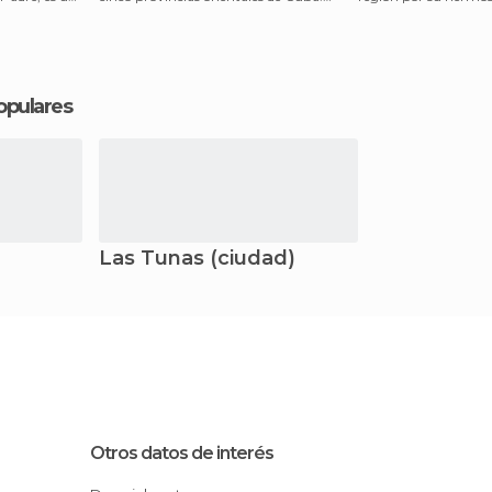
Vecina del mar, su
Durante el ve
opulares
Las Tunas (ciudad)
Otros datos de interés