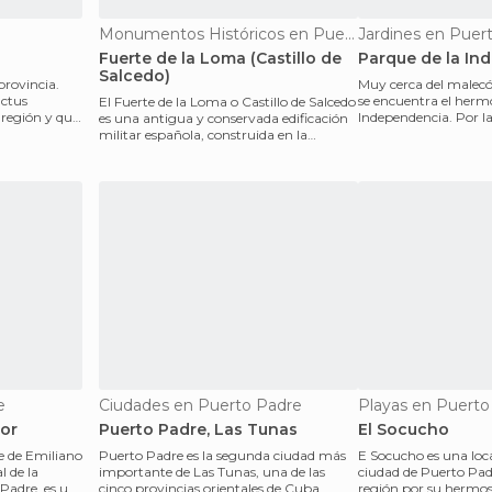
Monumentos Históricos en Puerto Padre
Jardines en Puer
Fuerte de la Loma (Castillo de
Parque de la In
Salcedo)
 provincia.
Muy cerca del malec
actus
se encuentra el herm
El Fuerte de la Loma o Castillo de Salcedo
región y que
Independencia. Por l
es una antigua y conservada edificación
dan los árboles
militar española, construida en la
segunda mita
e
Ciudades en Puerto Padre
Playas en Puerto
dor
Puerto Padre, Las Tunas
El Socucho
e de Emiliano
Puerto Padre es la segunda ciudad más
E Socucho es una loca
l de la
importante de Las Tunas, una de las
ciudad de Puerto Pad
 Padre, es un
cinco provincias orientales de Cuba.
región por su hermos