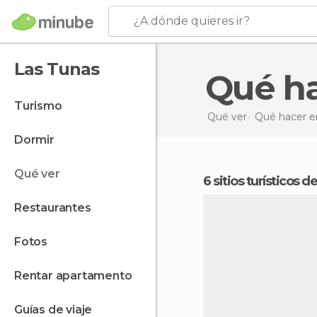
¿A dónde quieres ir?
Las Tunas
Qué h
turismo
Qué ver
Qué hacer e
dormir
qué ver
6 sitios turísticos 
restaurantes
fotos
rentar apartamento
guías de viaje