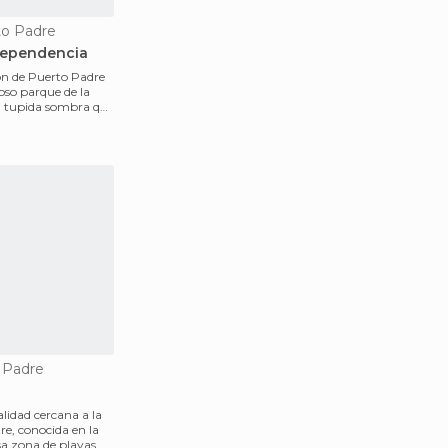
to Padre
dependencia
ón de Puerto Padre
oso parque de la
a tupida sombra que
 Padre
lidad cercana a la
re, conocida en la
a zona de playas.