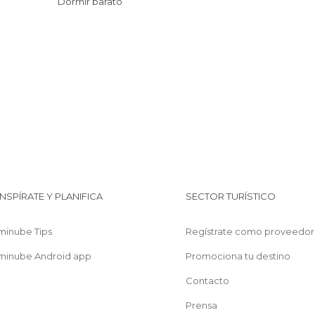
Dormir barato
INSPÍRATE Y PLANIFICA
SECTOR TURÍSTICO
minube Tips
Regístrate como proveedor
minube Android app
Promociona tu destino
Contacto
Prensa