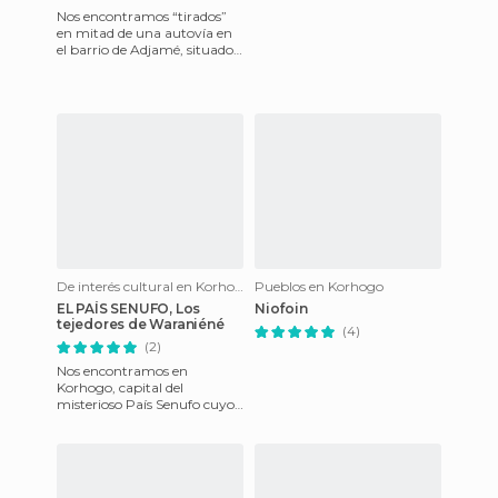
Nos encontramos “tirados”
en mitad de una autovía en
el barrio de Adjamé, situado
al norte de la prospera
Abiyán, auténtico centro
De interés cultural en Korhogo
Pueblos en Korhogo
EL PAÍS SENUFO, Los
Niofoin
tejedores de Waraniéné
(4)
(2)
Nos encontramos en
Korhogo, capital del
misterioso País Senufo cuyos
habitantes son herederos de
centenarias tradiciones
artesanal