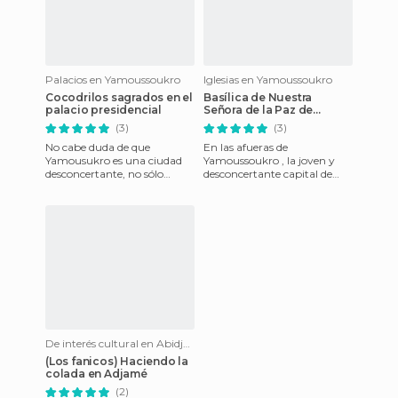
Palacios en Yamoussoukro
Iglesias en Yamoussoukro
Cocodrilos sagrados en el
Basílica de Nuestra
palacio presidencial
Señora de la Paz de
Yamusukro
(3)
(3)
No cabe duda de que
En las afueras de
Yamousukro es una ciudad
Yamoussoukro , la joven y
desconcertante, no sólo
desconcertante capital de
cuenta con el aeropuerto
Costa de Marfil, se alza la
más grande de África, uno de
mastodóntica iglesia de
los poc
Nuestra
De interés cultural en Abidjan
(Los fanicos) Haciendo la
colada en Adjamé
(2)