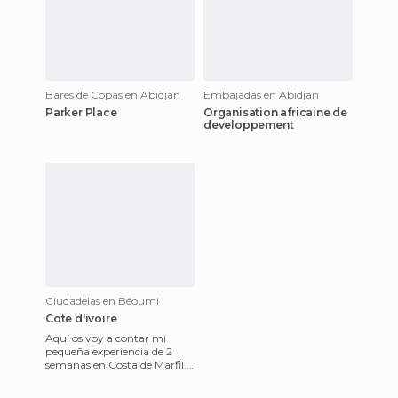
Bares de Copas en Abidjan
Embajadas en Abidjan
Parker Place
Organisation africaine de
developpement
Ciudadelas en Béoumi
Cote d'ivoire
Aquí os voy a contar mi
pequeña experiencia de 2
semanas en Costa de Marfil.
Fue un cambio brutal ! La
comida, la gente, las call