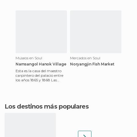
Museos en Soul
Mercados en Soul
Namsangol Hanok Village
Noryangjin Fish Market
Esta es la casa del maestro
carpintero del palacio entre
los años 1865 y 1868 Las
puertas de entrada son
reconstrucciones pero el
Los destinos más populares