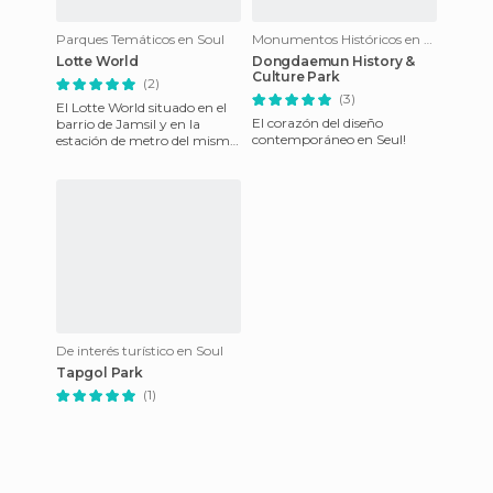
Parques Temáticos en Soul
Monumentos Históricos en Soul
Lotte World
Dongdaemun History &
Culture Park
(2)
(3)
El Lotte World situado en el
El corazón del diseño
barrio de Jamsil y en la
contemporáneo en Seul!
estación de metro del mismo
nombre es sin duda toda una
experiencia. El á
De interés turístico en Soul
Tapgol Park
(1)