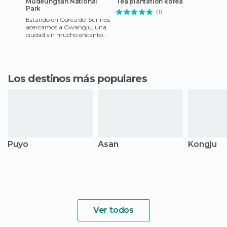
Mudeungsan National
Tea plantation korea
Park
(1)
Estando en Corea del Sur nos
acercamos a Gwangju, una
ciudad sin mucho encanto
pero con un parque nacional
precioso (y gratuito),
Los destinos más populares
Puyo
Asan
Kongju
Ver todos