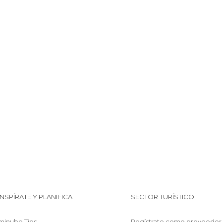
INSPÍRATE Y PLANIFICA
SECTOR TURÍSTICO
minube Tips
Regístrate como proveedor