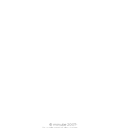
© minube 2007-
la web social de viajes