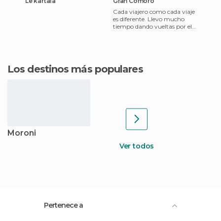
Le kartala
Gran Comoro
Cada viajero como cada viaje
es diferente. Llevo mucho
tiempo dando vueltas por el
mundo y tengo claro que
encuentro mis mejores p
Los destinos más populares
Moroni
Ver todos
Pertenece a