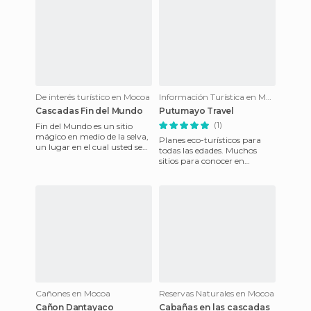
De interés turístico en Mocoa
Información Turística en Mocoa
Cascadas Fin del Mundo
Putumayo Travel
(1)
Fin del Mundo es un sitio
mágico en medio de la selva,
Planes eco-turísticos para
un lugar en el cual usted se
todas las edades. Muchos
pone en contacto directo con
sitios para conocer en
la naturaleza, un
Putumayo y descubrir el
encanto natural de este
maravil
Cañones en Mocoa
Reservas Naturales en Mocoa
Cañon Dantayaco
Cabañas en las cascadas