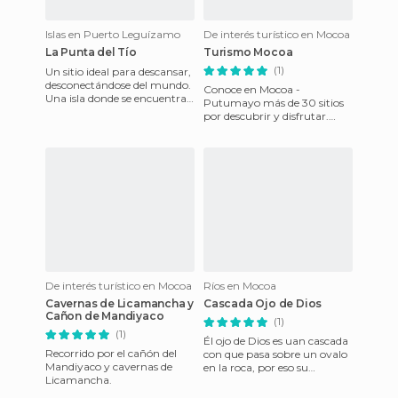
Islas en Puerto Leguízamo
De interés turístico en Mocoa
La Punta del Tío
Turismo Mocoa
(1)
Un sitio ideal para descansar,
desconectándose del mundo.
Conoce en Mocoa -
Una isla donde se encuentra
Putumayo más de 30 sitios
el hotel y restaurante Punta
por descubrir y disfrutar.
Norte en las
Actividades al aire libre,
Recorridos turisticos,
Caminatas
De interés turístico en Mocoa
Ríos en Mocoa
Cavernas de Licamancha y
Cascada Ojo de Dios
Cañon de Mandiyaco
(1)
(1)
Él ojo de Dios es uan cascada
Recorrido por el cañón del
con que pasa sobre un ovalo
Mandiyaco y cavernas de
en la roca, por eso su
Licamancha.
nombre, su altura esta
alrededor de los 30 metros