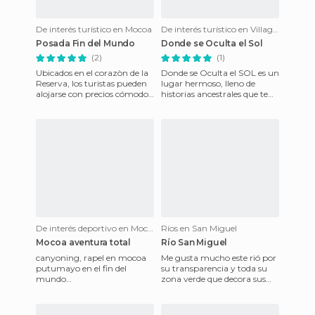
De interés turístico en Mocoa
De interés turístico en Villagarzón
Posada Fin del Mundo
Donde se Oculta el Sol
(2)
(1)
Ubicados en el corazòn de la
Donde se Oculta el SOL es un
Reserva, los turistas pueden
lugar hermoso, lleno de
alojarse con precios cómodos
historias ancestrales que te
y tener a su alcance todas las
llevan a vivir una experiencia
posibilidade
única en el Putum
De interés deportivo en Mocoa
Ríos en San Miguel
Mocoa aventura total
Río San Miguel
canyoning, rapel en mocoa
Me gusta mucho este rió por
putumayo en el fin del
su transparencia y toda su
mundo
zona verde que decora sus
http://centroturisticofindelmundo.blogspot.com/2011/10/centro-
orillas. Soy del departamento
turistico-fi
del Putumayo-Colomb