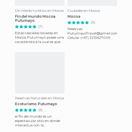
De interés turístico en Mocoa
Ciudades en Mocoa
Fin del mundo Mocoa
Mocoa
Putumayo
(3)
(7)
Reservas:
Estas cascadas bicadas en
PutumayoTravel@gmail.com
Mocoa Putumayo posee una
Celular (+57) 3213627009
característica la cual es que
Hidalga Ciudad, Mocoa
esta pasa por un ovalo entre
señorial, da la bienvenida a
la formación rocosa
propios y visitante
Reservas Naturales en Mocoa
Ecoturismo Putumayo
(5)
el fin del mundo es un
espectacular sitio en donde
interactua con la
naturaleza.sus hermosos