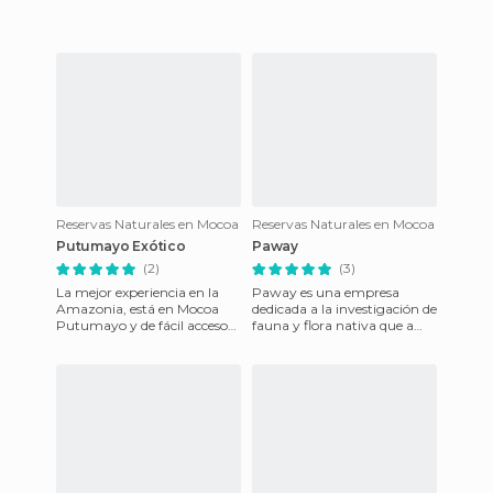
paisajes y cascadas,sus aguas
cristal
Reservas Naturales en Mocoa
Reservas Naturales en Mocoa
Putumayo Exótico
Paway
(2)
(3)
La mejor experiencia en la
Paway es una empresa
Amazonia, está en Mocoa
dedicada a la investigación de
Putumayo y de fácil acceso
fauna y flora nativa que a
de varias partes, ya sea por
través del ecoturismo presta
vía aérea o terrestre,
los servicios de marip