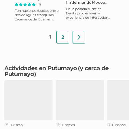
fin del mundo Mocoa
(1)
Putumayo
En la posada turística
Formaciones rocosas entre
Dantayaco es vivir la
ríos de aguas tranquilas,
experiencia de interacción
Escenarios del Edèn en
con la naturaleza, donde
Mocoa. Ideales para una
escuchas el sonido del río
aventura y experiencia única.
Mocoa,
V
1
2
Actividades en Putumayo
(y cerca de
Putumayo)
Turismoi
Turismoi
Turismoi