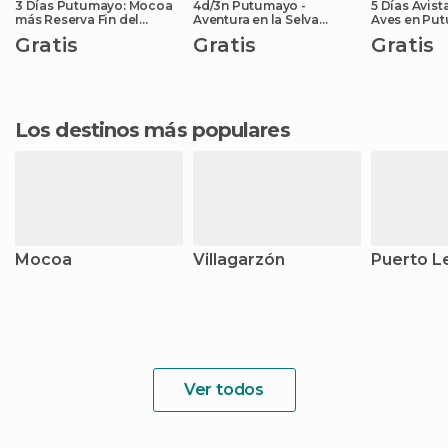
3 Días Putumayo: Mocoa
4d/3n Putumayo -
5 Días Avis
más Reserva Fin del
Aventura en la Selva
Aves en Pu
Mundo
Andino-Amazónica
Hotel
Gratis
Gratis
Gratis
Los destinos más populares
Mocoa
Villagarzón
Puerto L
Ver todos