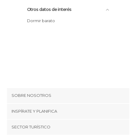
Otros datos de interés
Dormir barato
SOBRE NOSOTROS
Cookies
INSPÍRATE Y PLANIFICA
Política de privacidad
minube Tips
SECTOR TURÍSTICO
Términos y condiciones
minube Android app