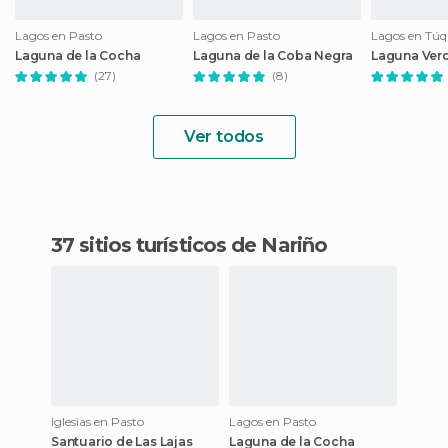
Lagos en Pasto
Lagos en Pasto
Lagos en Túq
Laguna de la Cocha
Laguna de la Coba Negra
Laguna Ver
(27)
(8)
Ver todos
37 sitios turísticos de Nariño
Iglesias en Pasto
Lagos en Pasto
Santuario de Las Lajas
Laguna de la Cocha