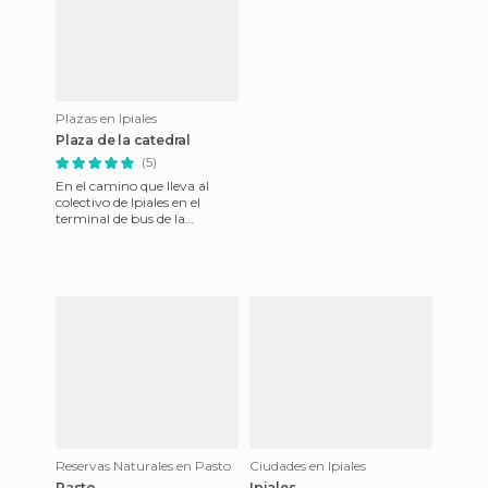
Plazas en Ipiales
Plaza de la catedral
(5)
En el camino que lleva al
colectivo de Ipiales en el
terminal de bus de la
frontera, en el lugar de la
catedral es un lugar realme
Reservas Naturales en Pasto
Ciudades en Ipiales
Pasto
Ipiales