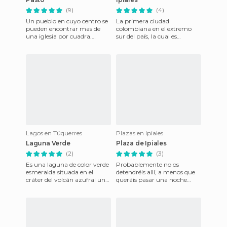
(9)
(4)
Un pueblo en cuyo centro se
La primera ciudad
pueden encontrar mas de
colombiana en el extremo
una iglesia por cuadra.
sur del país, la cual es
Rodeado de montañas y a los
conocida por ser la más
pies de un volcán, sus hab
notoria en todos los pueblos
de la fro
Lagos en Túquerres
Plazas en Ipiales
Laguna Verde
Plaza de Ipiales
(2)
(3)
Es una laguna de color verde
Probablemente no os
esmeralda situada en el
detendréis allí, a menos que
cráter del volcán azufral uno
queráis pasar una noche
de los volcanes activos de la
para salir temprano hacia
codillera de los
otras regiones de Colombia,
per