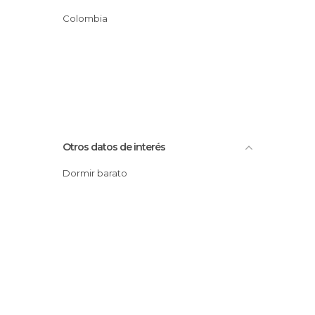
Plazas en Nariño
Colombia
Pueblos en Nariño
Reservas Naturales en Nariño
Volcanes en Nariño
Otros datos de interés
Dormir barato