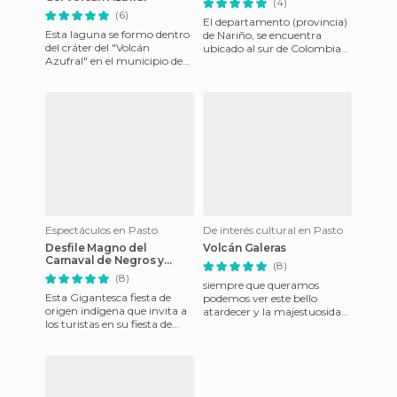
(4)
(6)
El departamento (provincia)
Esta laguna se formo dentro
de Nariño, se encuentra
del cráter del "Volcán
ubicado al sur de Colombia
Azufral" en el municipio de
en limites con nuestro país
Túquerres en el
hermano Ecuador. Dentro
Departamento de
Nariño/Colombia. Su
Espectáculos en Pasto
De interés cultural en Pasto
Desfile Magno del
Volcán Galeras
Carnaval de Negros y
(8)
Blancos de Pasto
(8)
siempre que queramos
Esta Gigantesca fiesta de
podemos ver este bello
origen indígena que invita a
atardecer y la majestuosidad
los turistas en su fiesta de
de el volcán galeras
una semana que
actuamente es patrimonio
de la