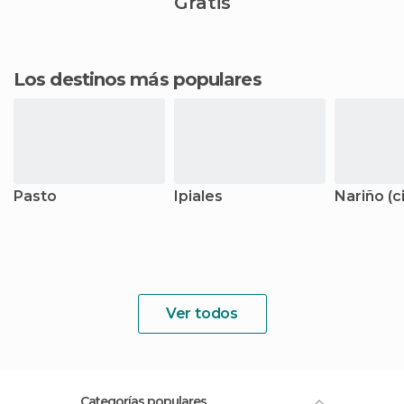
Gratis
Los destinos más populares
Pasto
Ipiales
Nariño (c
Ver todos
Categorías populares