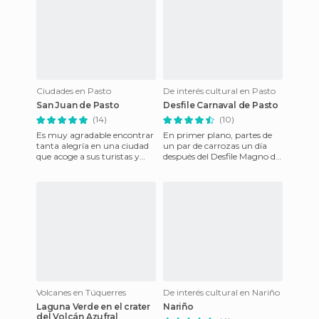
Ciudades en Pasto
De interés cultural en Pasto
San Juan de Pasto
Desfile Carnaval de Pasto
(14)
(10)
Es muy agradable encontrar
En primer plano, partes de
tanta alegría en una ciudad
un par de carrozas un día
que acoge a sus turistas y
después del Desfile Magno del
visitantes y les brinda una
Carnaval de Negros y
experiencia diferent
Blancos de 2009, que se ce
Volcanes en Túquerres
De interés cultural en Nariño
Laguna Verde en el crater
Nariño
del Volcán Azufral