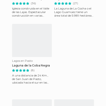
(36)
(27)
Iglesia construida en el Valle
La Laguna de La Cocha o el
de las Lajas. Espectacular
Lago Guamúez tiene un
construcción en varias
área total de 5.989 hectáreas
etapas en mármol blanco,
( se dice que es el 2do. lago
preparaos para una bajad
más grande en Suramér
Lagos en Pasto
Laguna de la Coba Negra
(8)
A una distancia de 24 Km.,
de San Juan de Pasto,
ubicada hacia el sur en las
faldas del volcán Galeras, con
una temperatura promed