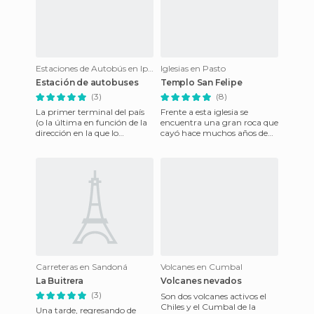
Estaciones de Autobús en Ipiales
Iglesias en Pasto
Estación de autobuses
Templo San Felipe
(3)
(8)
La primer terminal del país
Frente a esta iglesia se
(o la última en función de la
encuentra una gran roca que
dirección en la que lo
cayó hace muchos años de
crucemos), Ipiales permite
nuestro Volcán Galeras.
unir las grandes ciuda
Carreteras en Sandoná
Volcanes en Cumbal
La Buitrera
Volcanes nevados
(3)
Son dos volcanes activos el
Chiles y el Cumbal de la
Una tarde, regresando de