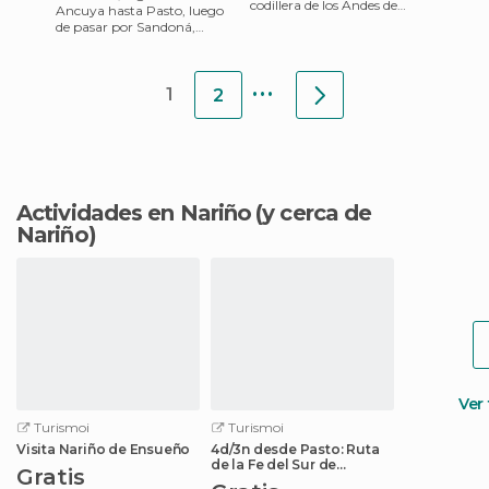
codillera de los Andes de
Ancuya hasta Pasto, luego
nieves perpetuas situados en
de pasar por Sandoná,
el sur de Colombia
cuando seguimos por el
borde del gran cañón
...
conocido como
1
2
Actividades en Nariño
(y cerca de
Nariño)
Ver
Turismoi
Turismoi
Visita Nariño de Ensueño
4d/3n desde Pasto: Ruta
de la Fe del Sur de
Gratis
Colombia