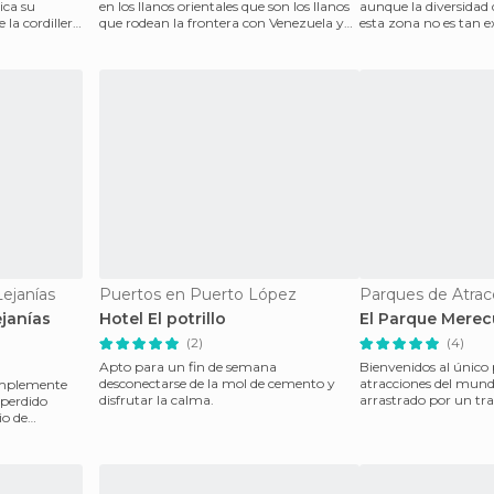
ica su
en los llanos orientales que son los llanos
aunque la diversidad 
la cordillera
que rodean la frontera con Venezuela y
esta zona no es tan ex
los oc
paisajes de p
ejanías
Puertos en Puerto López
ejanías
Hotel El potrillo
El Parque Merec
(2)
(4)
Apto para un fin de semana
Bienvenidos al único
desconectarse de la mol de cemento y
atracciones del mund
simplemente
disfrutar la calma.
arrastrado por un trac
 perdido
entrada del parq
io de