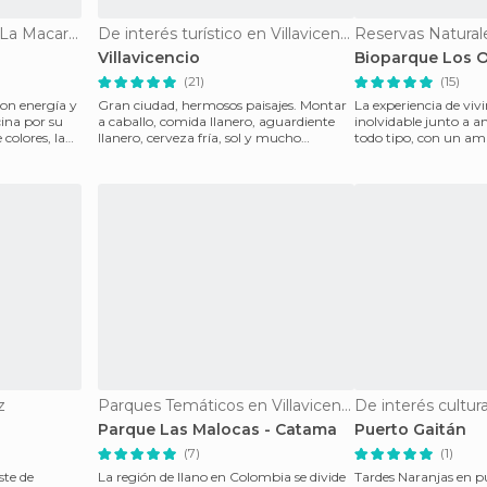
Reservas Naturales en La Macarena
De interés turístico en Villavicencio
Villavicencio
Bioparque Los 
(21)
(15)
on energía y
Gran ciudad, hermosos paisajes. Montar
La experiencia de viv
cina por su
a caballo, comida llanero, aguardiente
inolvidable junto a a
colores, la
llanero, cerveza fría, sol y mucho
todo tipo, con un a
diversión. Rumb
agradable, excelente
z
Parques Temáticos en Villavicencio
Parque Las Malocas - Catama
Puerto Gaitán
(7)
(1)
ste de
La región de llano en Colombia se divide
Tardes Naranjas en p