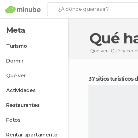
¿A dónde quieres ir?
Meta
Qué h
turismo
Qué ver
Qué hacer e
dormir
qué ver
37 sitios turísticos
actividades
restaurantes
fotos
rentar apartamento