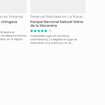
es en Mesetas
Reservas Naturales en La Macarena
 chingaza
Parque Nacional Natural Sierra
de la Macarena
(1)
hingaza se
n los departamentos
Imperdible lugar en los llanos
ta, en la región
colombianos, La llegada al lugar es
Tie
realmente una aventura. En el
aeropuerto de Villavicencio, en l