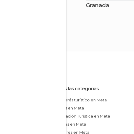
Granada
Todas las categorías
De interés turístico en Meta
Iglesias en Meta
Información Turística en Meta
Jardines en Meta
Miradores en Meta