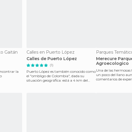
to Gaitán
Calles en Puerto López
Calles de Puerto López
Merecure Parqu
Agroecologico
(1)
Una de las hermosas 
ncontrar la
Puerto López es también conocido como
un poco del llano au
no
el "ombligo de Colombia", dada su
comentarios de expert
situación geográfica: está a 4 km del
aun más inhóspita, e
centro geográfico de