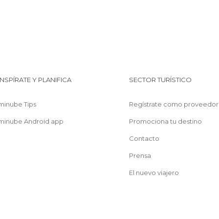
INSPÍRATE Y PLANIFICA
SECTOR TURÍSTICO
minube Tips
Regístrate como proveedor
minube Android app
Promociona tu destino
Contacto
Prensa
El nuevo viajero