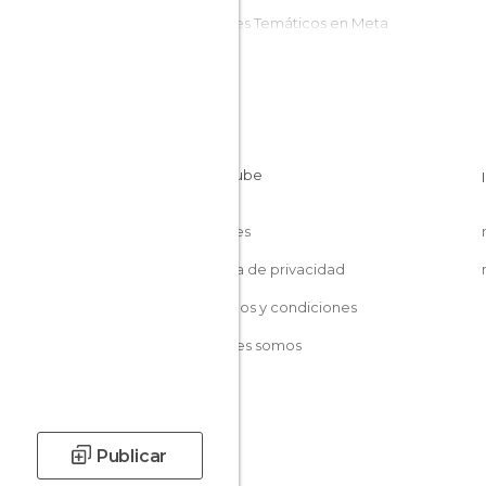
Parques Temáticos en Meta
Pueblos en Meta
Reservas Naturales en Meta
Zonas Recreativas en Meta
Cookies
Política de privacidad
Términos y condiciones
Quiénes somos
Publicar