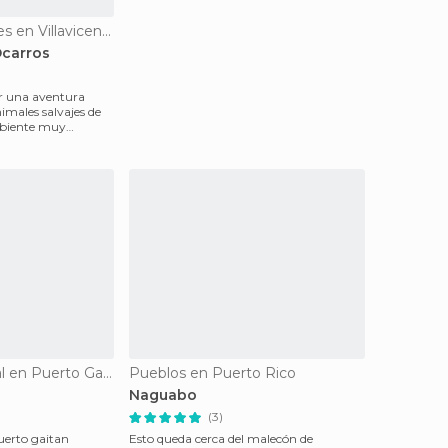
Reservas Naturales en Villavicencio
Ocarros
ir una aventura
nimales salvajes de
mbiente muy
De interés cultural en Puerto Gaitán
Pueblos en Puerto Rico
Naguabo
(3)
uerto gaitan
Esto queda cerca del malecón de