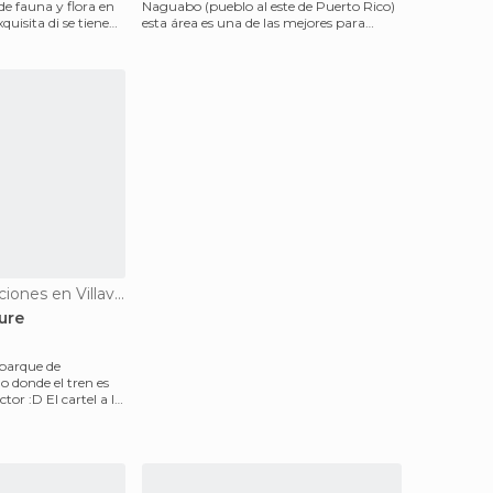
de fauna y flora en
Naguabo (pueblo al este de Puerto Rico)
quisita di se tienen
esta área es una de las mejores para
comer pescados y mari
Parques de Atracciones en Villavicencio
ure
 parque de
o donde el tren es
tor :D El cartel a la