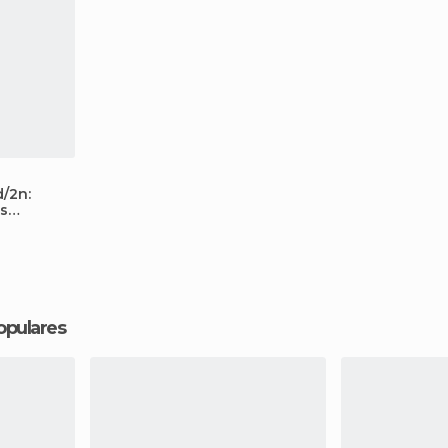
/2n:
s
opulares