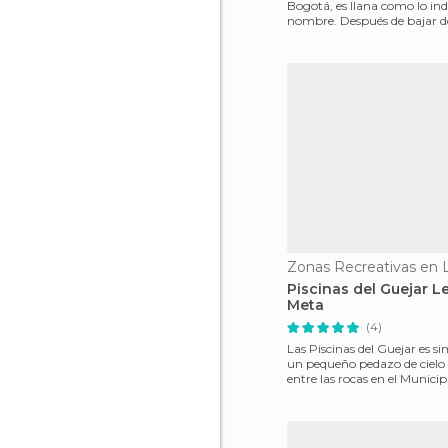
Bogotá, es llana como lo ind
nombre. Después de bajar de 
a Villavicencio en
Zonas Recreativas en L
Piscinas del Guejar L
Meta
(4)
Las Piscinas del Guejar es 
un pequeño pedazo de cielo
entre las rocas en el Municip
Lejanías-Meta, El met