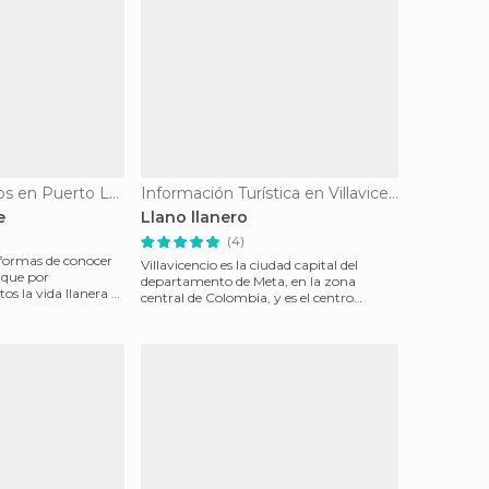
Parques Temáticos en Puerto López
Información Turística en Villavicencio
e
Llano llanero
(4)
formas de conocer
Villavicencio es la ciudad capital del
nque por
departamento de Meta, en la zona
os la vida llanera es
central de Colombia, y es el centro
comercial más importan