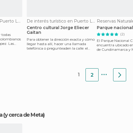
De interés turístico en Puerto López
De interés turístico en Puerto López
Reservas Natural
Centro cultural Jorge Eliecer
Parque nacional
Gaitan
(2)
r todas
 colombianos
Para obtener la dirección exacta y cómo
El Parque Nacional C
opez. Las
llegar hasta allí, hacer una llamada
encuentra ubicado e
telefónica o pregunteaden la calle: el
de Cundinamarca y Me
número de call
andina de Colombia. 
...
1
2
a
(y cerca de Meta)