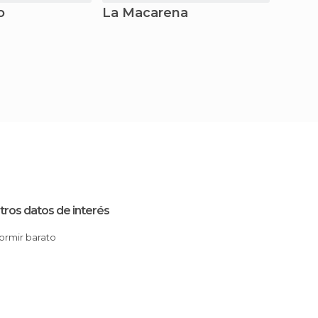
o
La Macarena
Puert
tros datos de interés
Dormir barato