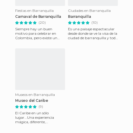
Fiestas en Barranquilla
Ciudades en Barranquilla
Carnaval de Barranquilla
Barranquilla
(20)
(10)
Siempre hay un buen
Es una paisaje espactacular
motivo para celebrar en
desde donde se ve la visa de la
Colombia, pero existe un
ciudad de barranquilla y todo
verdadero carnaval que en la
su esplendor este vídeo es con
agenda cultural oficial ocupa
unos amig
só
Museos en Barranquilla
Museo del Caribe
(9)
El Caribe en un sólo
lugar...Una experiencia
mágica, diferente,
maravillosa. Un espacio que
representa la identidad del ser