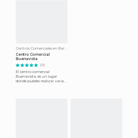
Centros Comerciales en Barranquilla
Centro Comercial
Buenavista
(11)
El centro comercial
Buenavista, es un lugar
donde puedes realizar varias
actividades, ir de compras en
los diferentes tiendas, com