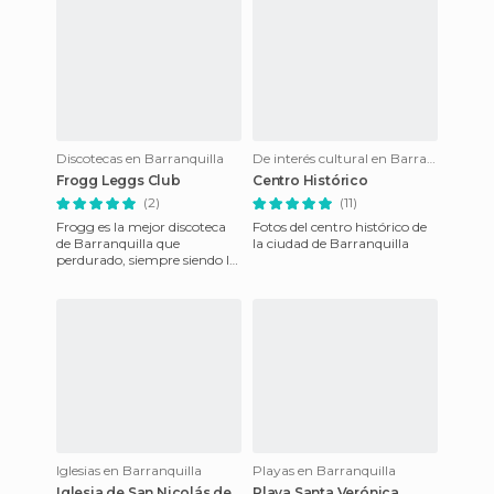
Discotecas en Barranquilla
De interés cultural en Barranquilla
Frogg Leggs Club
Centro Histórico
(2)
(11)
Frogg es la mejor discoteca
Fotos del centro histórico de
de Barranquilla que
la ciudad de Barranquilla
perdurado, siempre siendo la
mejor y líder en tecnología
como experiencias, se car
Iglesias en Barranquilla
Playas en Barranquilla
Iglesia de San Nicolás de
Playa Santa Verónica