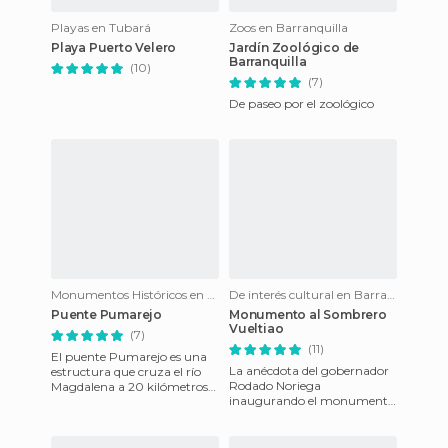
Playas en Tubará
Zoos en Barranquilla
Playa Puerto Velero
Jardín Zoológico de
Barranquilla
(10)
(7)
De paseo por el zoológico
Monumentos Históricos en Barranquilla
De interés cultural en Barranquilla
Puente Pumarejo
Monumento al Sombrero
Vueltiao
(7)
(11)
El puente Pumarejo es una
La anécdota del gobernador
estructura que cruza el río
Rodado Noriega
Magdalena a 20 kilómetros
inaugurando el monumento
de su desembocadura en el
del S.Vueltiao. Un morenito
mar Caribe. Une las ciud
barranquillero le preguntó al
MANDA