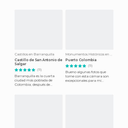
Caribe
Castillos en Barranquilla
Monumentos Históricos en Barranquilla
Castillo de San Antonio de
Puerto Colombia
Salgar
(11)
(11)
Bueno algunas fotos que
Barranquilla es la cuarta
tome con esta cámara son
ciudad más poblada de
excepcionales para mi
Colombia, después de
gracias por permitirme
Bogotá, Medellín y Cali. Es la
participar ah y quiero decirles
capital del departamento
que
Atlán