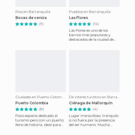
Ríos en Barranquilla
Pueblos en Barranquilla
Bocas de ceniza
Las Flores
(9)
(14)
Las Flores es uno de los
barrios más populares y
destacados de la ciudad de
Barranquilla. Se encuentra
ubicado en la zona industri
Ciudades en Puerto Colombia
De interés turístico en Barranquilla
Puerto Colombia
Ciénaga de Mallorquín
(8)
(4)
Poco espacio dedicado al
Lugar maravilloso, tranquilo
turismo pero con un puerto
si no fuera por la presencia
lleno de historia, ideal para
del ser humano. Mucha
una salida de una noche.
contaminación, ruido y
delincuencia alrededor; aún