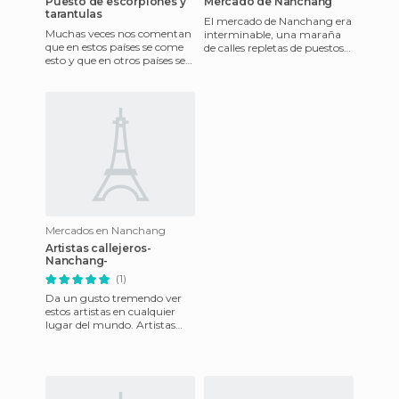
Puesto de escorpiones y
Mercado de Nanchang
tarantulas
El mercado de Nanchang era
Muchas veces nos comentan
interminable, una maraña
que en estos países se come
de calles repletas de puestos
esto y que en otros países se
de comida, de regalos, de
como lo otro. Aquí tenemos
animales, de manualida
una prueba inequívo
Mercados en Nanchang
Artistas callejeros-
Nanchang-
(1)
Da un gusto tremendo ver
estos artistas en cualquier
lugar del mundo. Artistas
que pasean su talento por
cualquier rincón, por cua