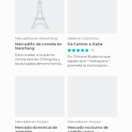
Mercadillos en Nanchang
Valles en Ganzhou
Mercadillo de comida en
De Camino a Xiahe
Nanchang
(1)
Esta ciudad, a la que los
En China el Budismo que
chinos llaman Chang Na y
siguen es el " Mahayana "
los europeos denominamos
promete la iluminacion .
Nanchang, esta vez y
Ayudandolos a ello , los
honradamente no digo
Bodhisattvas a alcanzarla ,
como otras m
po
Mercados en Xinjian
Mercados en Xinjian
Mercado dominical de
Mercado nocturno de
animales
comida uygur