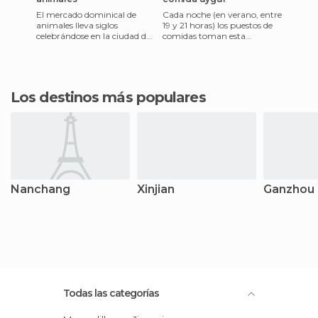
El mercado dominical de
Cada noche (en verano, entre
animales lleva siglos
19 y 21 horas) los puestos de
celebrándose en la ciudad de
comidas toman esta
Kashgar. Aunque en este
pequeña plaza frente a la
lugar lleva apenas una
mezquita. La gente acude e
década,
Los destinos más populares
Nanchang
Xinjian
Ganzhou
Todas las categorías