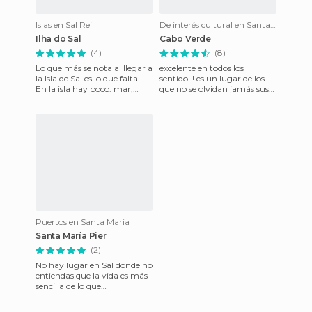
Islas en Sal Rei
De interés cultural en Santa Maria
Ilha do Sal
Cabo Verde
(4)
(8)
Lo que más se nota al llegar a
excelente en todos los
la Isla de Sal es lo que falta.
sentido..! es un lugar de los
En la isla hay poco: mar,
que no se olvidan jamás sus
viento y gente que vive con
playas.. sus soleadas tardes y
escasos recur
la vida tan relaj
Puertos en Santa Maria
Santa María Pier
(2)
No hay lugar en Sal donde no
entiendas que la vida es más
sencilla de lo que
pretendemos en Occidente.
Cuatro postes y otras tanta