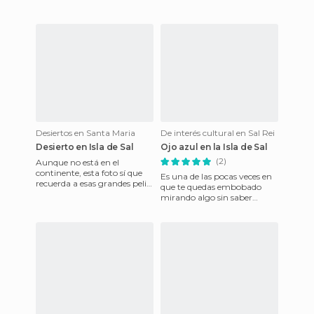
Desiertos en Santa Maria
De interés cultural en Sal Rei
Desierto en Isla de Sal
Ojo azul en la Isla de Sal
(2)
Aunque no está en el
continente, esta foto sí que
Es una de las pocas veces en
recuerda a esas grandes pelis
que te quedas embobado
de cazadores en África.
mirando algo sin saber
Parece que un actor americ
explicar por qué. Es cierto
que hay muchos lugares (fac