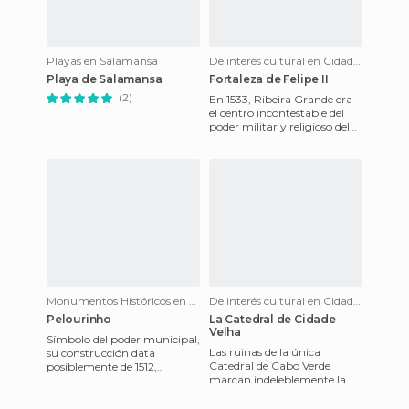
Playas en Salamansa
De interés cultural en Cidade Velha
Playa de Salamansa
Fortaleza de Felipe II
(2)
En 1533, Ribeira Grande era
el centro incontestable del
poder militar y religioso del
archipiélago. Sin embargo
esta prosperidad y
Monumentos Históricos en Cidade Velha
De interés cultural en Cidade Velha
Pelourinho
La Catedral de Cidade
Velha
Símbolo del poder municipal,
Las ruinas de la única
su construcción data
Catedral de Cabo Verde
posiblemente de 1512,
marcan indeleblemente la
coincidiendo con la creación
memoria colectiva de los
del Consejo de Diputados en
caboverdianos. Según los
C