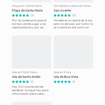
Playas en Santa Maria
De interés turístico en Mindelo
Playa de Santa María
Sao vicente
(3)
(3)
Por las tardes se te pasa el
Mindelo es la capital de la isla,
tiempo viendo jugar a los
pero no del país, por tanto no
caboverdianos y por las
se invierte en ella como tal ni
mañanas viendo como
como se debería, pero puede
tratan el pescado en el
que e
puerto.
Islas en Porto Novo
Islas en Praia
Isla de Santo Antão
Isla de Boa Vista
(1)
(1)
Hay mil rincones donde
perderse. Aunque hay poca
información sobre cabo
verde y sus islas, una forma
barata y rápida d e llegar po