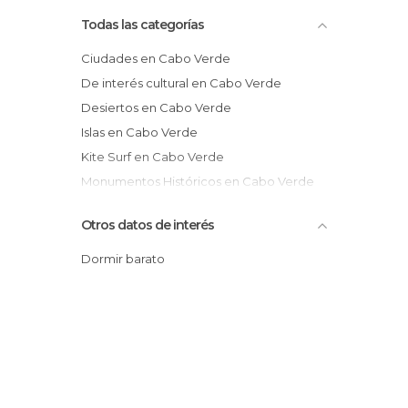
Todas las categorías
Ciudades en Cabo Verde
De interés cultural en Cabo Verde
Desiertos en Cabo Verde
Islas en Cabo Verde
Kite Surf en Cabo Verde
Monumentos Históricos en Cabo Verde
Playas en Cabo Verde
Otros datos de interés
Pueblos en Cabo Verde
Dormir barato