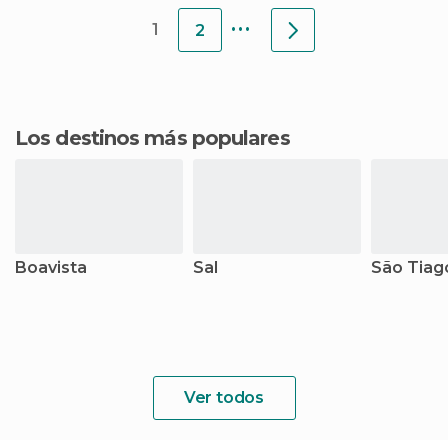
...
datos del
1
2
Los destinos más populares
Boavista
Sal
São Tiag
Ver todos