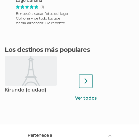
Lago Cohoha
(1)
Empecé a sacar fotos del lago
Cohoha y de todo los que
había alrededor. De repente,
este niño me sacó una foto...
que no pudimos r
Los destinos más populares
Kirundo (ciudad)
Ver todos
Pertenece a