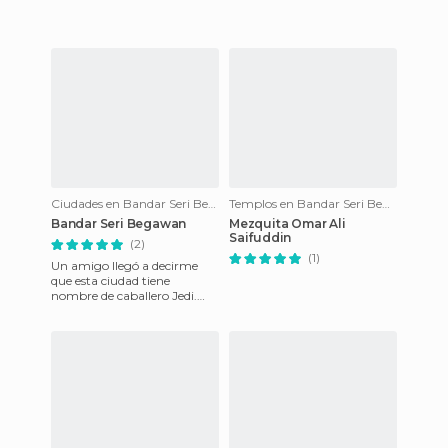
inglés, es un edificio en el
centro de Bandar Seri Be
Ciudades en Bandar Seri Begawan
Templos en Bandar Seri Begawan
Bandar Seri Begawan
Mezquita Omar Ali
Saifuddin
(2)
(1)
Un amigo llegó a decirme
que esta ciudad tiene
nombre de caballero Jedi.
Puede ser, aunque el nombre
en realidad significa “Ciudad