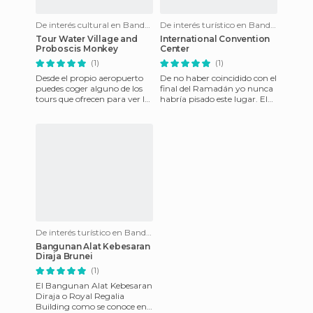
De interés cultural en Bandar Seri Begawan
De interés turístico en Bandar Seri Begawan
Tour Water Village and
International Convention
Proboscis Monkey
Center
(1)
(1)
Desde el propio aeropuerto
De no haber coincidido con el
puedes coger alguno de los
final del Ramadán yo nunca
tours que ofrecen para ver la
habría pisado este lugar. El
ciudad y se pueden ampliar
Centro Internacional de
con un tour por el
Convenciones se en
De interés turístico en Bandar Seri Begawan
Bangunan Alat Kebesaran
Diraja Brunei
(1)
El Bangunan Alat Kebesaran
Diraja o Royal Regalia
Building como se conoce en