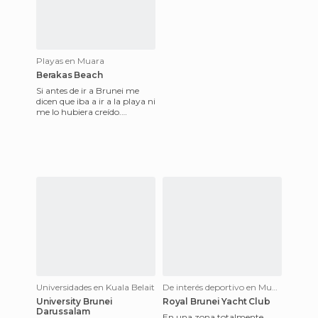
Playas en Muara
Berakas Beach
Si antes de ir a Brunei me
dicen que iba a ir a la playa ni
me lo hubiera creído.
¿Cómo? ¿Playa en Brunei?
Pero si ahí solo hay
Universidades en Kuala Belait
De interés deportivo en Muara
University Brunei
Royal Brunei Yacht Club
Darussalam
En una zona totalmente