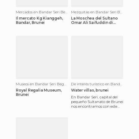
Mercados en Bandar Seri Begawan
Mezquitas en Bandar Seri Begawan
Il mercato Kg Kianggeh,
La Moschea del Sultano
Bandar, Brunei
Omar Ali Saifuddin di
Bandar, Brunei
Museos en Bandar Seri Begawan
De interés turístico en Bandar Seri Begawan
Royal Regalia Museum,
Water villas, brunei
Brunei
En Bandar Seri, capital del
pequeño Sultanato de Brunei
nos encontramos con este
barrio de tiempos pasados y
construido sobre pilo