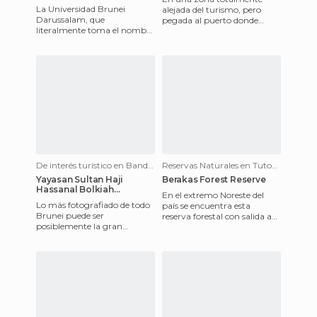
La Universidad Brunei
alejada del turismo, pero
Darussalam, que
pegada al puerto donde
literalmente toma el nombre
llegan los ferrys desde por
del país, es la más
ejemplo Labuan, se
importante de Brunei y,
encuentra e
como dato curioso pa
De interés turístico en Bandar Seri Begawan
Reservas Naturales en Tutong
Yayasan Sultan Haji
Berakas Forest Reserve
Hassanal Bolkiah
En el extremo Noreste del
Complex
Lo más fotografiado de todo
país se encuentra esta
Brunei puede ser
reserva forestal con salida a
posiblemente la gran
una de las playas más
Mezquita del Sultan Omar
impresionantes del país por s
Ali Saifuddien. Este complejo
que enc