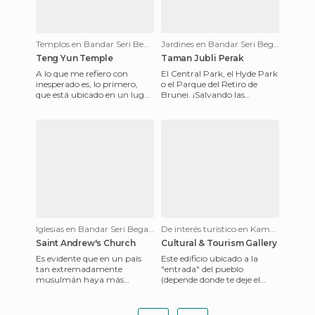
Templos en Bandar Seri Begawan
Jardines en Bandar Seri Begawan
Teng Yun Temple
Taman Jubli Perak
A lo que me refiero con
El Central Park, el Hyde Park
inesperado es, lo primero,
o el Parque del Retiro de
que está ubicado en un lugar
Brunei. ¡Salvando las
donde no esperas
distancias! Este parque se
encontrarte con un templo,
encuentra en pleno centr
rodead
Iglesias en Bandar Seri Begawan
De interés turístico en Kampong Telamba
Saint Andrew's Church
Cultural & Tourism Gallery
Es evidente que en un país
Este edificio ubicado a la
tan extremadamente
"entrada" del pueblo
musulmán haya más
(depende donde te deje el
posibilidades de encontrarte
bote, pero hay un muelle al
con una mezquita que con
lado) es multifuncional. Act
una iglesia.