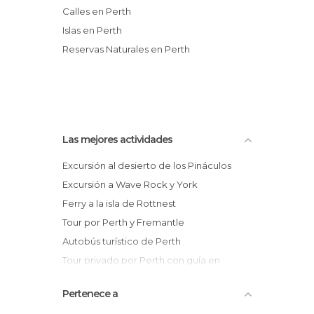
Calles en Perth
Islas en Perth
Reservas Naturales en Perth
Las mejores actividades
Excursión al desierto de los Pináculos
Excursión a Wave Rock y York
Ferry a la isla de Rottnest
Tour por Perth y Fremantle
Autobús turístico de Perth
Tour privado por Perth con guía en
español
Pertenece a
Tour del vino por Swan Valley