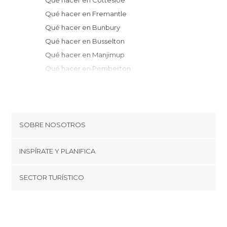
Qué hacer en Cottesloe
Qué hacer en Fremantle
Qué hacer en Bunbury
Qué hacer en Busselton
Qué hacer en Manjimup
Qué hacer en Pemberton
Qué hacer en Albany
SOBRE NOSOTROS
Cookies
INSPÍRATE Y PLANIFICA
Política de privacidad
minube Tips
SECTOR TURÍSTICO
Términos y condiciones
minube Android app
Regístrate como proveedor
Quiénes somos
Promociona tu destino