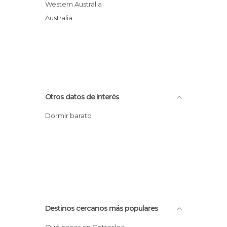
Paseo en barco pirata por Mandurah
Western Australia
Tarjeta eSIM con Internet en Australia
Australia
Salto en paracaídas en Perth
Otros datos de interés
Dormir barato
Destinos cercanos más populares