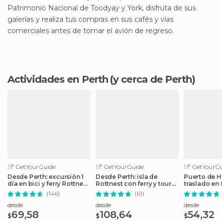
Patrimonio Nacional de Toodyay y York, disfruta de sus
galerías y realiza tus compras en sus cafés y vías
comerciales antes de tomar el avión de regreso.
Actividades en Perth
(y cerca de Perth)
GetYourGuide
GetYourGuide
GetYourGu
Desde Perth: excursión 1
Desde Perth: isla de
Puerto de Hi
día en bici y ferry Rottnest
Rottnest con ferry y tour
traslado en 
Island
en autobús
Island
(146)
(61)
desde
desde
desde
69,58
108,64
54,32
$
$
$