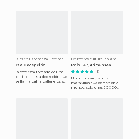
Islas en Esperanza - permanent station of Argentina
De interés cultural en Amundsen-Scott - permanent station of the US
Isla Decepción
Polo Sur, Admunsen
(1)
la foto esta tomada de una
parte de la isla decepción que
Uno de los viajes mas
se llama bahía balleneros, su
maravillos que existen en el
nombre viene por que antes
mundo, solo unas 30000
de las erupcion
personas acuden aquí al año,
ya que el control de turist