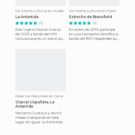
De interés cultural en Academician Vernadskiy - permanent station of the Ukraine
De interés cultural en Esperanza - permanent station of Argentina
La Antartida
Estrecho de Bransfield
(1)
(1)
Este viaje lo hice en marzo
En enero de 2010 participé
del 2013 a bordo del M/V
en una campaña científica a
Ushuaia que es un barco que
bordo del BIO Hespérides que
ofrece la posibilidad de
se desarrolló en las Islas
conocer parte del contin
Shetland del Sur (A
Reservas Naturales en General Belgrano II - permanent station of Argentina
Glaciar Uspallata, La
Antartida
Me llamo Gustavo y llevo 9
meses trabajando en este
lugar sin igual, la Antártida.
Un lugar rodeado de
glaciares, belleza y paz,si