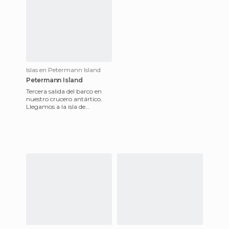
Islas en Petermann Island
Petermann Island
Tercera salida del barco en
nuestro crucero antártico.
Llegamos a la isla de
Petermann y nos
encontramos con una
densidad de pingü