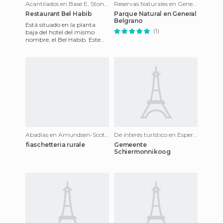
Acantilados en Base E, Stonington Island
Reservas Naturales en General Belgrano II - permanent station of Argentina
Restaurant Bel Habib
Parque Natural en General
Belgrano
Está situado en la planta
(1)
baja del hotel del mismo
nombre, el Bel Habib. Este
sencillo restaurante es el sitio
perfecto para comer
Abadías en Amundsen-Scott - permanent station of the US
De interés turístico en Esperanza - permanent station of Argentina
fiaschetteria rurale
Gemeente
Schiermonnikoog