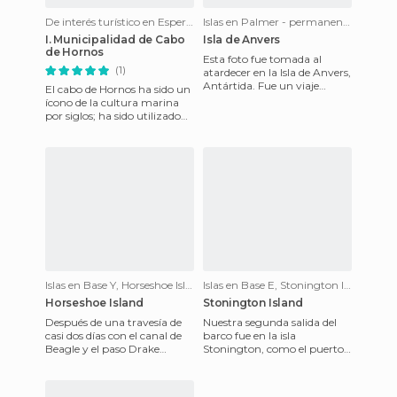
De interés turístico en Esperanza - permanent station of Argentina
Islas en Palmer - permanent station of the US
I. Municipalidad de Cabo
Isla de Anvers
de Hornos
Esta foto fue tomada al
(1)
atardecer en la Isla de Anvers,
Antártida. Fue un viaje
El cabo de Hornos ha sido un
increíble que me encantaría
ícono de la cultura marina
poder repetir. Ballena
por siglos; ha sido utilizado
en una serie de cantos
marineros39 y en vari
Islas en Base Y, Horseshoe Island
Islas en Base E, Stonington Island
Horseshoe Island
Stonington Island
Después de una travesía de
Nuestra segunda salida del
casi dos días con el canal de
barco fue en la isla
Beagle y el paso Drake
Stonington, como el puerto
llegamos, tras cruzar el
base del Hero, el barco en el
Círculo Polar Ártico, a l
que Nathaniel Palmer vio