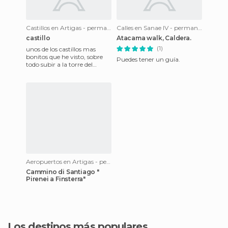
Castillos en Artigas - permanent station of Uruguay
Calles en Sanae IV - permanent station of South Africa
castillo
Atacama walk, Caldera.
(1)
unos de los castillos mas
bonitos que he visto, sobre
Puedes tener un guía.
todo subir a la torre del
homenaje y bajar al pozo lo
recomiendo y el pueblo
Aeropuertos en Artigas - permanent station of Uruguay
Cammino di Santiago "
Pirenei a Finsterra"
Los destinos más populares