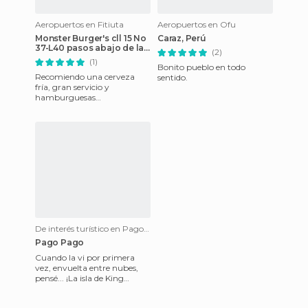
Aeropuertos en Fitiuta
Aeropuertos en Ofu
Monster Burger's cll 15 No
Caraz, Perú
37-L40 pasos abajo de la
(2)
fiscalia 8A etapa de la
(1)
esperanza
Bonito pueblo en todo
Recomiendo una cerveza
sentido.
fría, gran servicio y
hamburguesas
monstruosas. Pide las
papitas fritas querrás volver
a este lugar sin d
De interés turístico en Pago Pago
Pago Pago
Cuando la vi por primera
vez, envuelta entre nubes,
pensé... ¡La isla de King
Kong!. Con su nube
permanente, lluvias