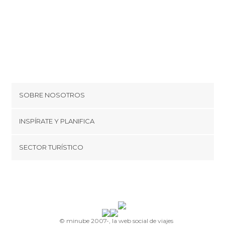
SOBRE NOSOTROS
Cookies
INSPÍRATE Y PLANIFICA
Política de privacidad
minube Tips
SECTOR TURÍSTICO
Términos y condiciones
minube Android app
Regístrate como proveedor
Quiénes somos
Promociona tu destino
Contacto
© minube 2007-, la web social de viajes
Prensa