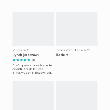
tropicales y
Plazas en Ofu
Zonas Recreativas en Ofu
Rynek (Rzeszow)
île de ré
(1)
El año pasado tuve la suerte
de disfrutar de la Beca
ERASMUS en Rzeszow, por
lo que pasé varios meses
recorriendo la ciudad de arr