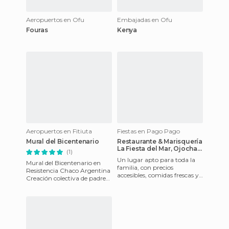
Aeropuertos en Ofu
Embajadas en Ofu
Fouras
Kenya
Aeropuertos en Fitiuta
Fiestas en Pago Pago
Mural del Bicentenario
Restaurante & Marisquería
La Fiesta del Mar, Ojochal,
(1)
Puntarenas
Un lugar apto para toda la
Mural del Bicentenario en
familia, con precios
Resistencia Chaco Argentina
accesibles, comidas frescas y
Creación colectiva de padres
un distintinguido trato por
alumnos maestras del Jardín
parte del encargado don
y Escuela