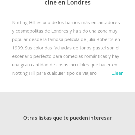
cine en Londres
Notting Hill es uno de los barrios más encantadores
y cosmopolitas de Londres y ha sido una zona muy
popular desde la famosa película de Julia Roberts en
1999. Sus coloridas fachadas de tonos pastel son el
escenario perfecto para comedias románticas y hay
una gran cantidad de cosas increíbles que hacer en
Notting Hill para cualquier tipo de viajero.
...
leer
Una de las cosas imprescindibles para hacer en
Notting Hill es explorar el Mercado de Portobello
Road. Atravesando casi un kilómetro en pleno
corazón del barrio, este mercado ofrece de todo,
Otras listas que te pueden interesar
desde productos agrícolas frescos hasta ropa de
segunda mano, y es una de las mejores formas de