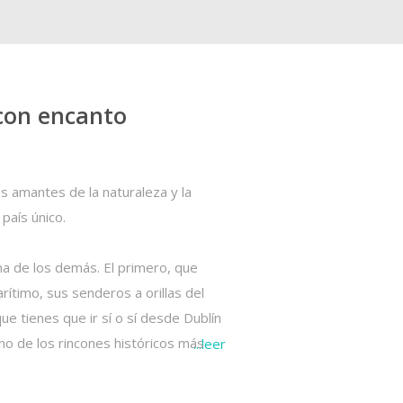
 con encanto
s amantes de la naturaleza y la
país único.
a de los demás. El primero, que
arítimo, sus
senderos a orillas del
que tienes que ir sí o sí desde Dublín
no de los rincones históricos más
...
leer