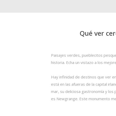
Qué ver cer
Paisajes verdes, pueblecitos pesque
historia. Echa un vistazo a los
mejore
Hay infinidad de
destinos que ver en
está en las afueras de la capital irla
mar
, su deliciosa gastronomía y los 
es
Newgrange
. Este monumento meg
valorados
y visitados por los irlande