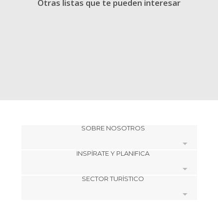
Otras listas que te pueden interesar
SOBRE NOSOTROS
INSPÍRATE Y PLANIFICA
Cookies
SECTOR TURÍSTICO
Política de privacidad
minube Tips
minube Android app
Términos y condiciones
Regístrate como proveedor