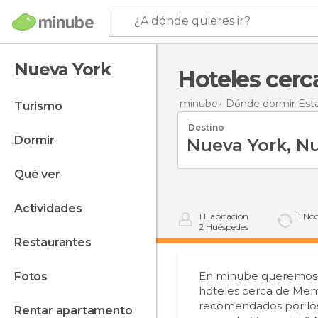
¿A dónde quieres ir?
Nueva York
Hoteles ce
minube
Dónde dormir Est
turismo
Destino
dormir
qué ver
actividades
1
Habitación
1
Noc
2
Huéspedes
restaurantes
En minube queremos qu
fotos
hoteles cerca de Mem
recomendados por los 
rentar apartamento