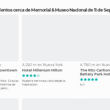
mientos cerca de Memorial & Museo Nacional de 11 de S
k
A 260 m en Nueva York
A 780 m en Nuev
 Downtown
Hotel Millenium Hilton
The Ritz-Carlto
Battery Park Hot
 York. Gracias
Nuestra hermosa vista desde la
chísimos de
habitación.
N.Y
 pero