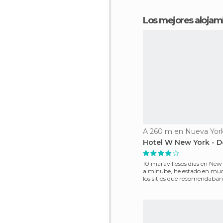
Los mejores aloja
A 260 m en Nueva Yor
Hotel W New York -
10 maravillosos días en New
a minube, he estado en mu
los sitios que recomendaban
atentos, hay sitio