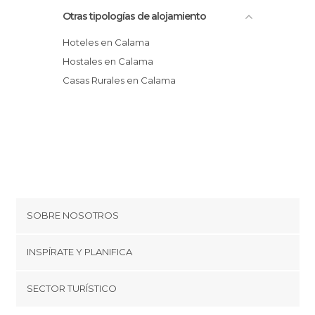
Otras tipologías de alojamiento
Hoteles en Calama
Hostales en Calama
Casas Rurales en Calama
SOBRE NOSOTROS
Cookies
INSPÍRATE Y PLANIFICA
Política de privacidad
minube Tips
SECTOR TURÍSTICO
Términos y condiciones
minube Android app