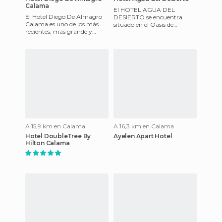
Calama
El HOTEL AGUA DEL
El Hotel Diego De Almagro
DESIERTO se encuentra
Calama es uno de los más
situado en el Oasis de
recientes, más grande y
CALAMA, dentro de un
moderno que se erigido en el
paisaje de 18,000 metros
área de CALAMA. Ofrece hab
cuadrados. Su entorno
A 15,9 km en Calama
A 16,3 km en Calama
Hotel DoubleTree By
Ayelen Apart Hotel
Hilton Calama