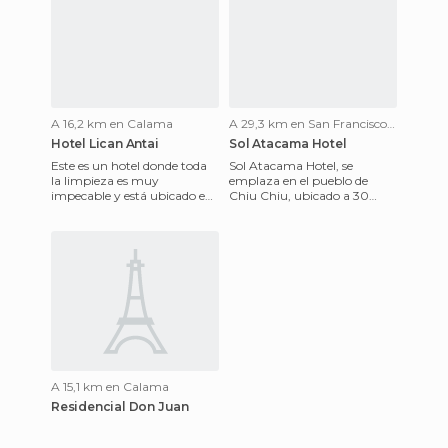
A 16,2 km en Calama
A 29,3 km en San Francisco de Chiu Chiu
Hotel Lican Antai
Sol Atacama Hotel
Este es un hotel donde toda
Sol Atacama Hotel, se
la limpieza es muy
emplaza en el pueblo de
impecable y está ubicado en
Chiu Chiu, ubicado a 30
el centro de la ciudad el cual
kilómetros de Calama. Desde
cuenta con un bar, una s
Chiu Chiu se accede a
Lasana, Ca
A 15,1 km en Calama
Residencial Don Juan