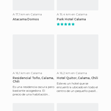
A 17,1 km en Calama
A 19,4 km en Calama
Atacama Domos
Park Hotel Calama
A 16,1 km en Calama
A 16,2 km en Calama
Residencial Toño, Calama,
Hotel Quitor, Calama, Chili
Chili
Este es un hotel que se
Es una residencia oscura pero
encuentra ubicado en todo el
bastante acogedora. El
centro de un pequeño pasillo
precio de una habitación
oscuro, pero muy genial con
individual con su ducha
respecto a las habit
incluida asciende a los 8.00