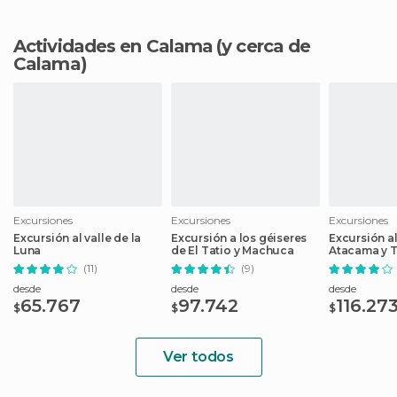
Actividades en Calama
(y cerca de
Calama)
Excursiones
Excursiones
Excursiones
Excursión al valle de la
Excursión a los géiseres
Excursión al
Luna
de El Tatio y Machuca
Atacama y 
(11)
(9)
desde
desde
desde
65.767
97.742
116.27
$
$
$
Ver todos