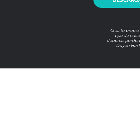
DESCARGA
Crea tu propia
tipo de rinco
deberías perder
Duyen Hai M