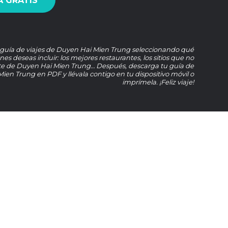
 GRATIS
 guía de viajes de Duyen Hai Mien Trung seleccionando qué
nes deseas incluir: los mejores restaurantes, los sitios que no
te de Duyen Hai Mien Trung… Después, descarga tu guía de
ien Trung en PDF y llévala contigo en tu dispositivo móvil o
imprímela. ¡Feliz viaje!