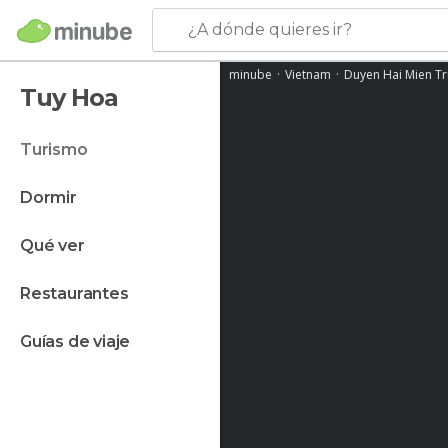
¿A dónde quieres ir?
minube
Vietnam
Duyen Hai Mien T
Tuy Hoa
turismo
dormir
qué ver
restaurantes
guías de viaje