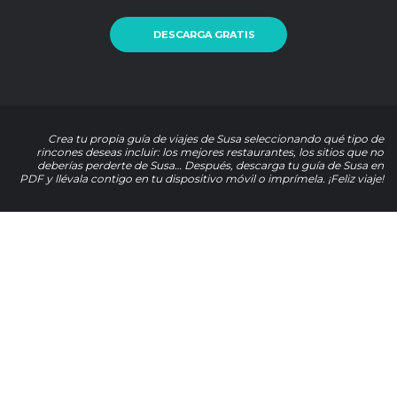
DESCARGA GRATIS
Crea tu propia guía de viajes de Susa seleccionando qué tipo de
rincones deseas incluir: los mejores restaurantes, los sitios que no
deberías perderte de Susa… Después, descarga tu guía de Susa en
PDF y llévala contigo en tu dispositivo móvil o imprímela. ¡Feliz viaje!