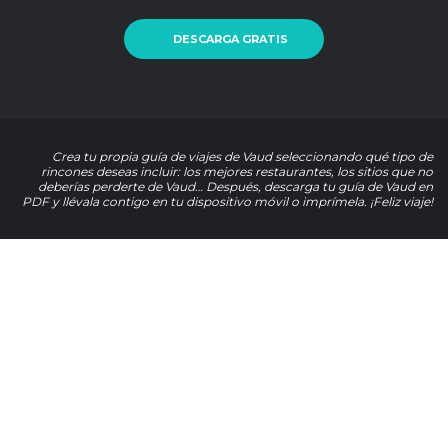
DESCARGA GRATIS
Crea tu propia guía de viajes de Vaud seleccionando qué tipo de
rincones deseas incluir: los mejores restaurantes, los sitios que no
deberías perderte de Vaud… Después, descarga tu guía de Vaud en
PDF y llévala contigo en tu dispositivo móvil o imprímela. ¡Feliz viaje!