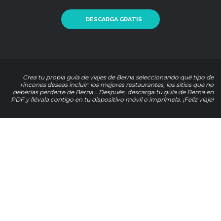
DESCARGA GRATIS
Crea tu propia guía de viajes de Berna seleccionando qué tipo de
rincones deseas incluir: los mejores restaurantes, los sitios que no
deberías perderte de Berna… Después, descarga tu guía de Berna en
PDF y llévala contigo en tu dispositivo móvil o imprímela. ¡Feliz viaje!