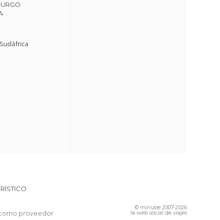
BURGO
A
 Sudáfrica
RÍSTICO
© minube 2007-2026
 como proveedor
la web social de viajes