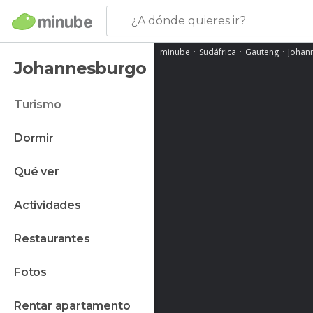
¿A dónde quieres ir?
minube
Sudáfrica
Gauteng
Johan
Johannesburgo
turismo
dormir
qué ver
actividades
restaurantes
fotos
rentar apartamento