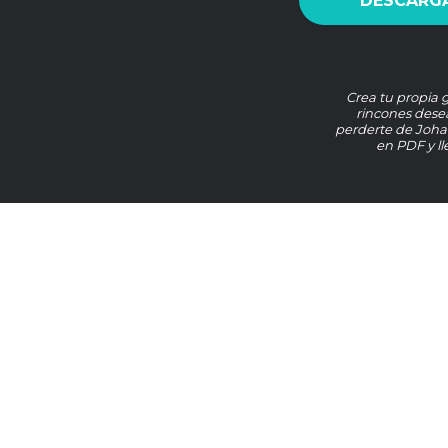
DESCARGA
Crea tu propia 
rincones desea
perderte de Joh
en PDF y ll