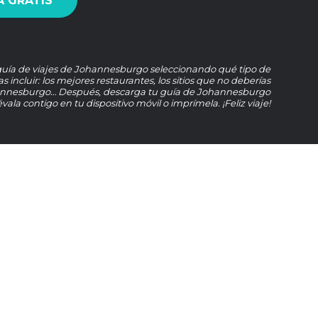
 GRATIS
guía de viajes de Johannesburgo seleccionando qué tipo de
s incluir: los mejores restaurantes, los sitios que no deberías
annesburgo… Después, descarga tu guía de Johannesburgo
évala contigo en tu dispositivo móvil o imprímela. ¡Feliz viaje!