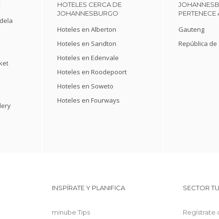
E
HOTELES CERCA DE
JOHANNES
JOHANNESBURGO
PERTENECE 
dela
Hoteles en Alberton
Gauteng
Hoteles en Sandton
República de
Hoteles en Edenvale
ket
Hoteles en Roodepoort
Hoteles en Soweto
Hoteles en Fourways
lery
INSPÍRATE Y PLANIFICA
SECTOR TU
minube Tips
Regístrate