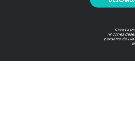
DESCARGA
Crea tu pr
rincones desea
perderte de Ulá
l