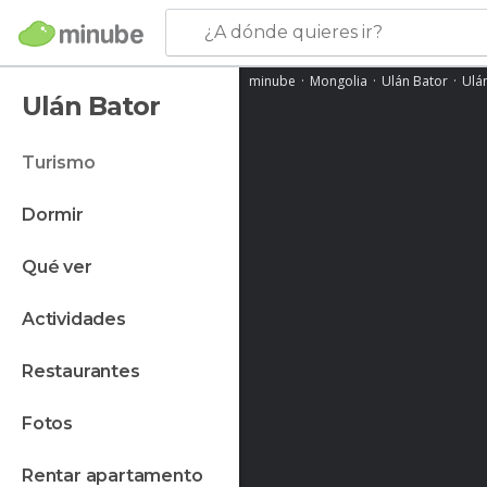
¿A dónde quieres ir?
minube
Mongolia
Ulán Bator
Ulá
Ulán Bator
turismo
dormir
qué ver
actividades
restaurantes
fotos
rentar apartamento