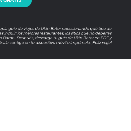
 GRATIS
opia guía de viajes de Ulán Bator seleccionando qué tipo de
s incluir: los mejores restaurantes, los sitios que no deberías
n Bator… Después, descarga tu guía de Ulán Bator en PDF y
lévala contigo en tu dispositivo móvil o imprímela. ¡Feliz viaje!