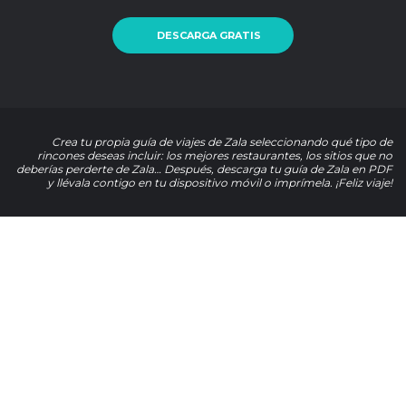
DESCARGA GRATIS
Crea tu propia guía de viajes de Zala seleccionando qué tipo de
rincones deseas incluir: los mejores restaurantes, los sitios que no
deberías perderte de Zala… Después, descarga tu guía de Zala en PDF
y llévala contigo en tu dispositivo móvil o imprímela. ¡Feliz viaje!