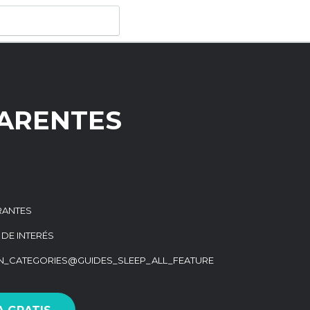
HARENTES
RANTES
 DE INTERÉS
ON_CATEGORIES@GUIDES_SLEEP_ALL_FEATURE