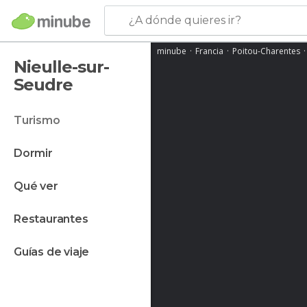
¿A dónde quieres ir?
minube
Francia
Poitou-Charentes
Nieulle-sur-
Seudre
turismo
dormir
qué ver
restaurantes
guías de viaje