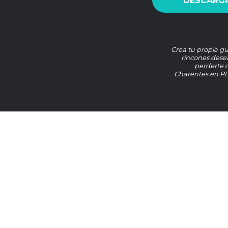
DESCARGA
Crea tu propia gu
rincones desea
perderte 
Charentes en PDF