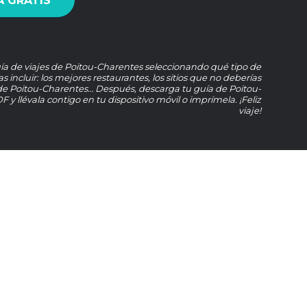
 GRATIS
ía de viajes de Poitou-Charentes seleccionando qué tipo de
s incluir: los mejores restaurantes, los sitios que no deberías
de Poitou-Charentes… Después, descarga tu guía de Poitou-
 y llévala contigo en tu dispositivo móvil o imprímela. ¡Feliz
viaje!