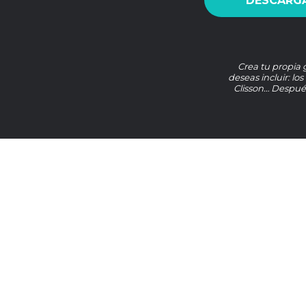
DESCARGA
Crea tu propia 
deseas incluir: lo
Clisson… Después