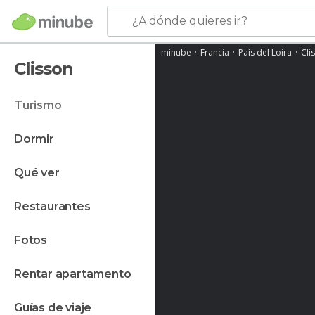
¿A dónde quieres ir?
minube
Francia
País del Loira
Cli
Clisson
turismo
dormir
qué ver
restaurantes
fotos
rentar apartamento
guías de viaje