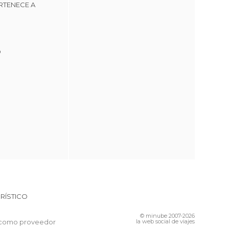
RTENECE A
o
RÍSTICO
© minube 2007-2026
 como proveedor
la web social de viajes