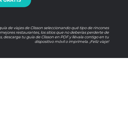
 GRATIS
guía de viajes de Clisson seleccionando qué tipo de rincones
s mejores restaurantes, los sitios que no deberías perderte de
, descarga tu guía de Clisson en PDF y llévala contigo en tu
dispositivo móvil o imprímela. ¡Feliz viaje!