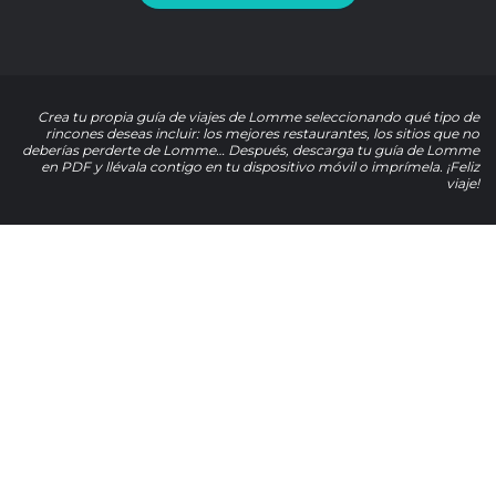
Crea tu propia guía de viajes de Lomme seleccionando qué tipo de
rincones deseas incluir: los mejores restaurantes, los sitios que no
deberías perderte de Lomme… Después, descarga tu guía de Lomme
en PDF y llévala contigo en tu dispositivo móvil o imprímela. ¡Feliz
viaje!