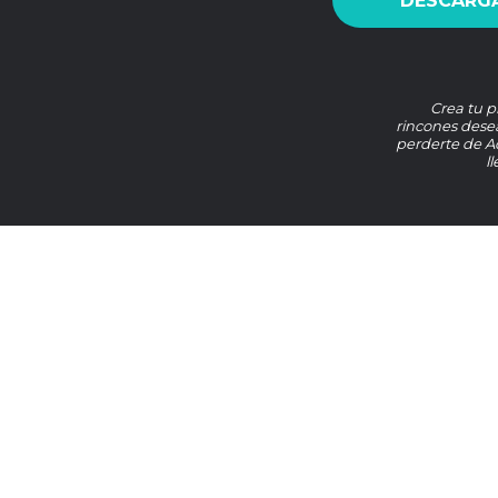
DESCARGA
Crea tu p
rincones desea
perderte de A
l