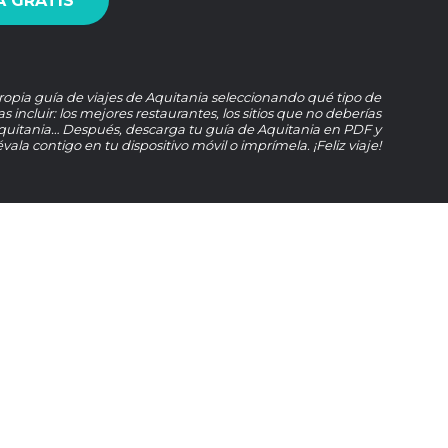
 GRATIS
ropia guía de viajes de Aquitania seleccionando qué tipo de
s incluir: los mejores restaurantes, los sitios que no deberías
quitania… Después, descarga tu guía de Aquitania en PDF y
lévala contigo en tu dispositivo móvil o imprímela. ¡Feliz viaje!