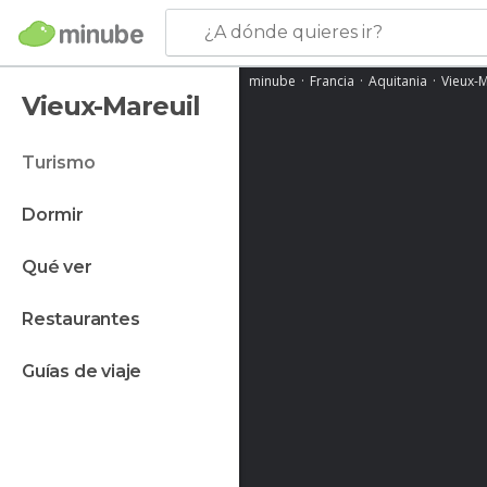
¿A dónde quieres ir?
minube
Francia
Aquitania
Vieux-M
Vieux-Mareuil
turismo
dormir
qué ver
restaurantes
guías de viaje