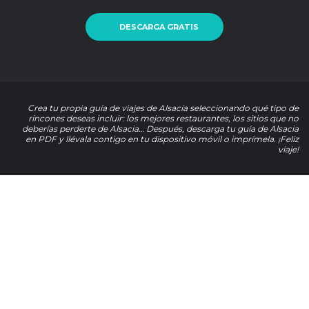
DESCARGA GRATIS
Crea tu propia guía de viajes de Alsacia seleccionando qué tipo de
rincones deseas incluir: los mejores restaurantes, los sitios que no
deberías perderte de Alsacia… Después, descarga tu guía de Alsacia
en PDF y llévala contigo en tu dispositivo móvil o imprímela. ¡Feliz
viaje!