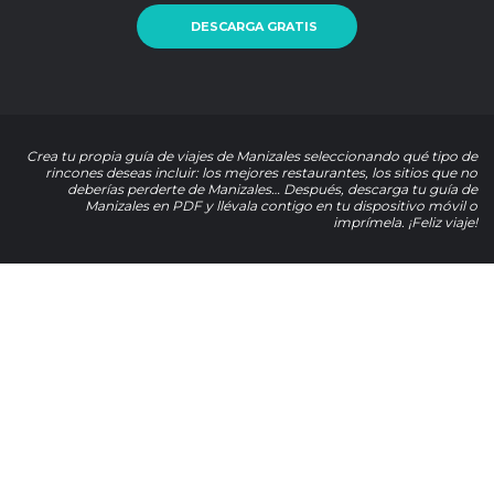
DESCARGA GRATIS
Crea tu propia guía de viajes de Manizales seleccionando qué tipo de
rincones deseas incluir: los mejores restaurantes, los sitios que no
deberías perderte de Manizales… Después, descarga tu guía de
Manizales en PDF y llévala contigo en tu dispositivo móvil o
imprímela. ¡Feliz viaje!