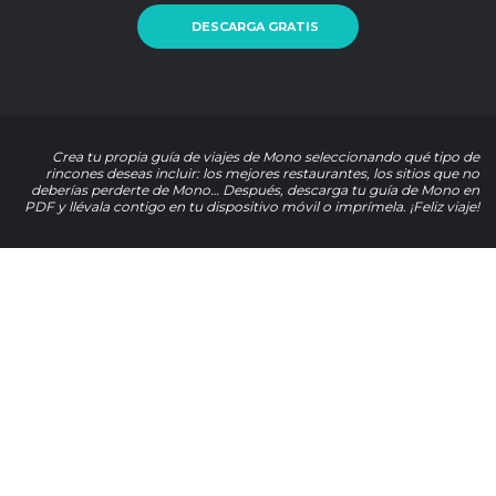
DESCARGA GRATIS
Crea tu propia guía de viajes de Mono seleccionando qué tipo de
rincones deseas incluir: los mejores restaurantes, los sitios que no
deberías perderte de Mono… Después, descarga tu guía de Mono en
PDF y llévala contigo en tu dispositivo móvil o imprímela. ¡Feliz viaje!