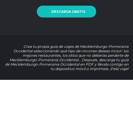
DESCARGA GRATIS
Crea tu propia guía de viajes de Mecklemburgo-Pomerania
Occidental seleccionando qué tipo de rincones deseas incluir: los
mejores restaurantes, los sitios que no deberías perderte de
Mecklemburgo-Pomerania Occidental… Después, descarga tu guía
de Mecklemburgo-Pomerania Occidental en PDF y llévala contigo en
tu dispositivo móvil o imprímela. ¡Feliz viaje!