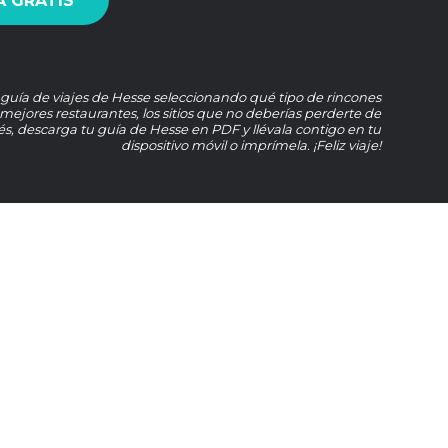
 GRATIS
 guía de viajes de Hesse seleccionando qué tipo de rincones
s mejores restaurantes, los sitios que no deberías perderte de
, descarga tu guía de Hesse en PDF y llévala contigo en tu
dispositivo móvil o imprímela. ¡Feliz viaje!