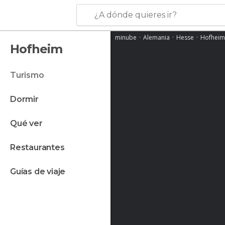
¿A dónde quieres ir?
minube
Alemania
Hesse
Hofheim
Hofheim
turismo
dormir
qué ver
restaurantes
guías de viaje