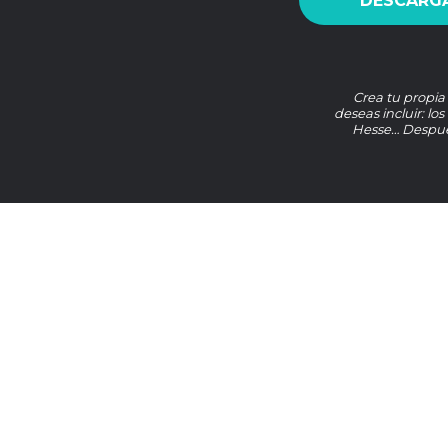
DESCARGA
Crea tu propia
deseas incluir: lo
Hesse… Después