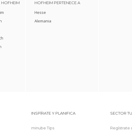
E HOFHEIM
HOFHEIM PERTENECE A
im
Hesse
h
Alemania
ch
n
INSPÍRATE Y PLANIFICA
SECTOR TU
minube Tips
Regístrate