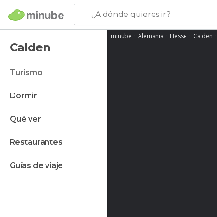
¿A dónde quieres ir?
minube
Alemania
Hesse
Calden
Calden
turismo
dormir
qué ver
restaurantes
guías de viaje