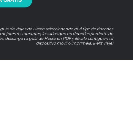
 GRATIS
 guía de viajes de Hesse seleccionando qué tipo de rincones
s mejores restaurantes, los sitios que no deberías perderte de
, descarga tu guía de Hesse en PDF y llévala contigo en tu
dispositivo móvil o imprímela. ¡Feliz viaje!