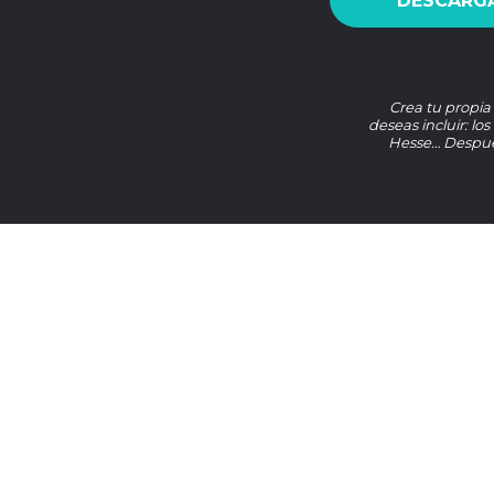
DESCARGA
Crea tu propia
deseas incluir: lo
Hesse… Después