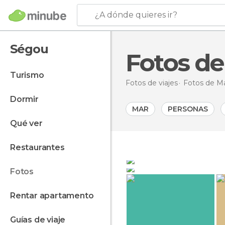
¿A dónde quieres ir?
Ségou
Fotos d
turismo
Fotos de viajes
Fotos de
Ma
dormir
MAR
PERSONAS
qué ver
restaurantes
Personas En Ségou
Planta En Ségou
fotos
Alfonso Navarro Tá
LAURENT PERUGI
La pequeña escuela
rentar apartamento
Indeli
guías de viaje