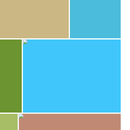
495
o Navarro Táppero
paulinette
eña escuela
Ségou
445
paulinette
Ségou