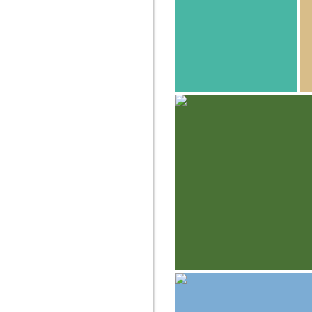
paulinette
Ségou
Alfonso Navarro Tá
La pequeña escuela