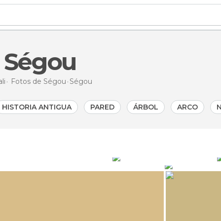
e Ségou
li
Fotos de
Ségou
Ségou
HISTORIA ANTIGUA
PARED
ÁRBOL
ARCO
Vehículo En Ségou
Fachada En Sé
844
152
ppero
paulinette
575
523
A
pauline
Ségou
Ségou