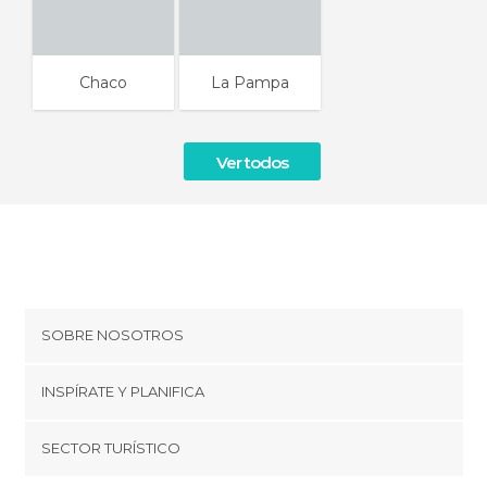
Chaco
La Pampa
Ver todos
SOBRE NOSOTROS
Cookies
INSPÍRATE Y PLANIFICA
Política de privacidad
minube Tips
SECTOR TURÍSTICO
Términos y condiciones
minube Android app