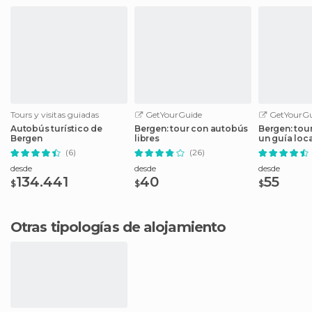
Tours y visitas guiadas
GetYourGuide
GetYourGu
Autobús turístico de
Bergen: tour con autobús
Bergen: tou
Bergen
libres
un guía loca
(6)
(26)
desde
desde
desde
134.441
40
55
$
$
$
Otras tipologías de alojamiento