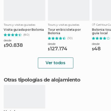
Tours y visitas guiadas
Tours y visitas guiadas
GetYourGu
Visita guiada por Bolonia
Tour en bicicleta por
Bolonia: to
Bolonia
guía local
(80)
(10)
desde
desde
desde
90.838
$
127.174
48
$
$
Ver todos
Otras tipologías de alojamiento