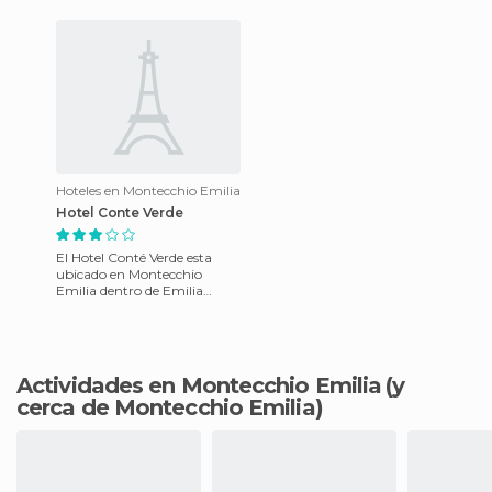
cuenta con habitaciones tota
totalmente gratuito.
Hoteles en Montecchio Emilia
Hotel Conte Verde
El Hotel Conté Verde esta
ubicado en Montecchio
Emilia dentro de Emilia
Romaña en Italia. Es un
hotel muy cálido y
confortable, s
Actividades en Montecchio Emilia
(y
cerca de Montecchio Emilia)