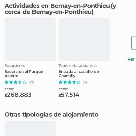
Actividades en Bernay-en-Ponthieu
(y
cerca de Bernay-en-Ponthieu)
Ver
Excursiones
Tours y visitas guiadas
Excursión al Parque
Entrada al castillo de
Astérix
Chantilly
(21)
(3)
desde
desde
268.883
57.514
$
$
Otras tipologías de alojamiento