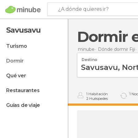
¿A dónde quieres ir?
Savusavu
Dormir
turismo
minube
Dónde dormir Fiji
Destino
dormir
qué ver
restaurantes
1
Habitación
1
Noc
2
Huéspedes
guías de viaje