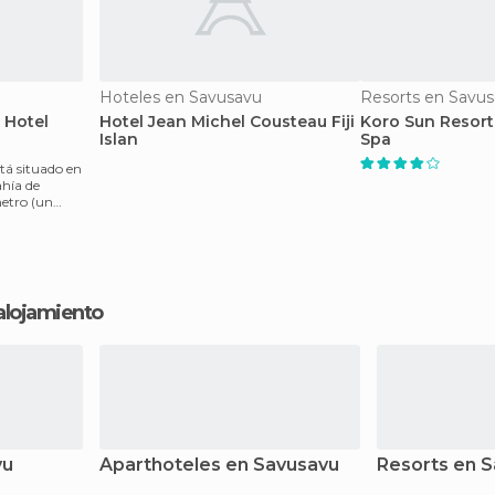
Hoteles en Savusavu
Resorts en Savu
 Hotel
Hotel Jean Michel Cousteau Fiji
Koro Sun Resort
Islan
Spa
tá situado en
ahía de
etro (un
 alojamiento
vu
Aparthoteles en Savusavu
Resorts en 