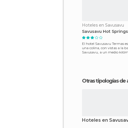
Hoteles en Savusavu
Savusavu Hot Springs
El hotel Savusavu Termas es
una colina, con vistas a la b
Savusavu, a un medio kilóm
cuarto de milla)
Otras tipologías de
Hoteles en Savusa