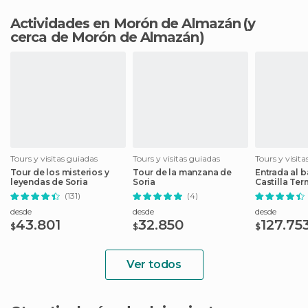
Actividades en Morón de Almazán
(y
cerca de Morón de Almazán)
Tours y visitas guiadas
Tours y visitas guiadas
Tours y visit
Tour de los misterios y
Tour de la manzana de
Entrada al b
leyendas de Soria
Soria
Castilla Te
Osma
(131)
(4)
desde
desde
desde
43.801
32.850
127.75
$
$
$
Ver todos