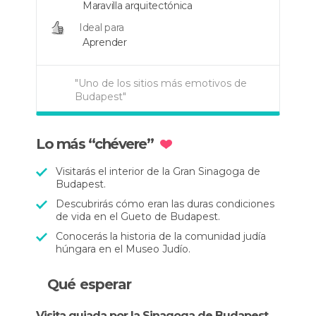
Maravilla arquitectónica
Ideal para
Aprender
"Uno de los sitios más emotivos de
Budapest"
"Visita obligada si estáis en
"Una obra de arte excepcional"
Budapest"
Lo más “chévere”
Visitarás el interior de la Gran Sinagoga de
Budapest.
Descubrirás cómo eran las duras condiciones
de vida en el Gueto de Budapest.
Conocerás la historia de la comunidad judía
húngara en el Museo Judío.
Qué esperar
Visita guiada por la Sinagoga de Budapest