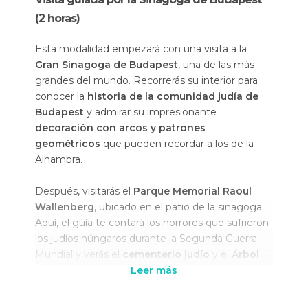
(2 horas)
Esta modalidad empezará con una visita a la
Gran Sinagoga de Budapest
, una de las más
grandes del mundo. Recorrerás su interior para
conocer la
historia de la comunidad judía de
Budapest
y admirar su impresionante
decoración con arcos y patrones
geométricos
que pueden recordar a los de la
Alhambra.
Después, visitarás el
Parque Memorial Raoul
Wallenberg
, ubicado en el patio de la sinagoga.
Aquí, el guía te contará los horrores que sufrieron
los judíos húngaros durante la Segunda Guerra
Mundial y verás el
cementerio judío
y el
Árbol
de la Vida
, una emotiva escultura de un sauce
Leer más
que tiene grabados los nombres de víctimas del
Holocausto
. También accederás al
Museo Judío
,