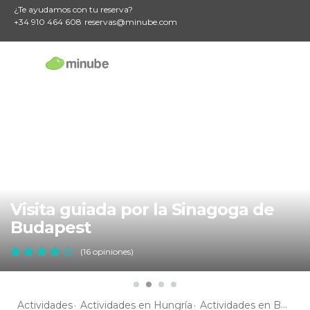
¿Te ayudamos con tu reserva?
+34 910 464 608
reservas@minube.com
Visita guiada por la Sinagoga de
Budapest
(16 opiniones)
Actividades
Actividades en Hungría
Actividades en Budapest